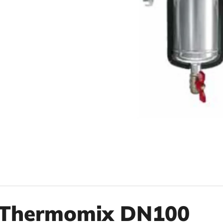
10" VLOŽKA UMÝVATEĽNÁ RL-SX 50MCR
10" FILTER SENI
€9,20
€37,10
Thermomix DN100