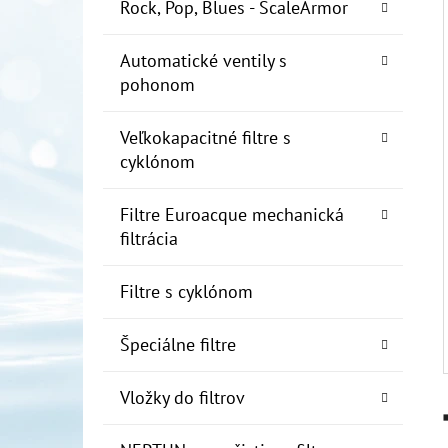
E
Rock, Pop, Blues - ScaleArmor
L
Automatické ventily s
10" FILTER SENIOR 1"
pohonom
€19
Veľkokapacitné filtre s
cyklónom
Filtre Euroacque mechanická
filtrácia
Filtre s cyklónom
Špeciálne filtre
Vložky do filtrov