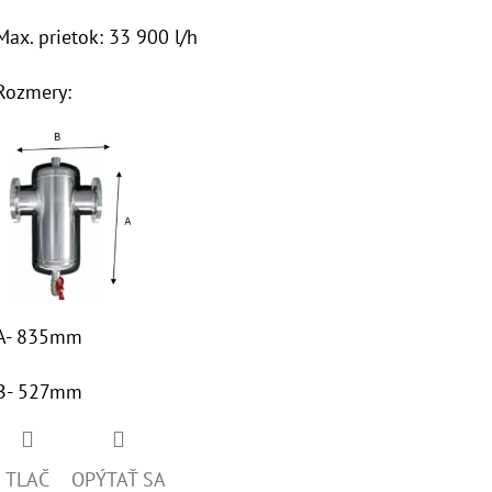
Max. prietok: 33 900 l/h
Rozmery:
A- 835mm
B- 527mm
TLAČ
OPÝTAŤ SA