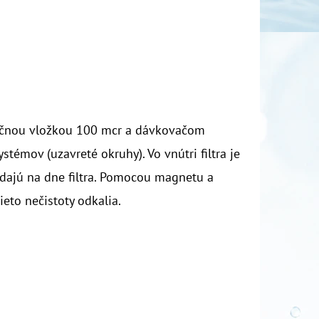
račnou vložkou 100 mcr a dávkovačom
témov (uzavreté okruhy). Vo vnútri filtra je
adajú na dne filtra. Pomocou magnetu a
ieto nečistoty odkalia.