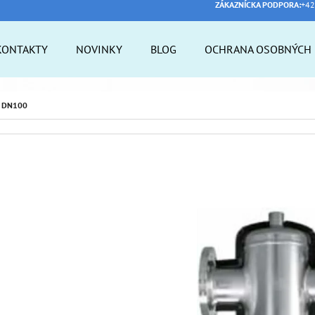
ZÁKAZNÍCKA PODPORA:
+42
KONTAKTY
NOVINKY
BLOG
OCHRANA OSOBNÝCH 
 POTREBUJETE NÁJSŤ?
 DN100
HĽADAŤ
ODPORÚČAME