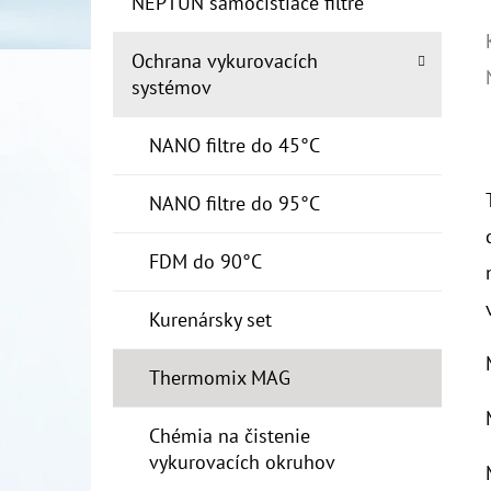
NEPTUN samočistiace filtre
Ochrana vykurovacích
systémov
NANO filtre do 45°C
NANO filtre do 95°C
FDM do 90°C
Kurenársky set
Thermomix MAG
Chémia na čistenie
vykurovacích okruhov