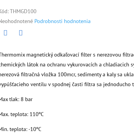
Kód:
THMGD100
Priemerné
Neohodnotené
Podrobnosti hodnotenia
hodnotenie
produktu
Twitter
Facebook
je
Thermomix magnetický odkaľovací filter s nerezovou filt
0,0
chemických látok na ochranu vykurovacích a chladiacich sys
z
nerezová filtračná vložka 100mcr, sedimenty a kaly sa ukl
5
vypúšťacieho ventilu v spodnej časti filtra sa jednoducho t
hviezdičiek.
Max tlak: 8 bar
Max. teplota: 110ºC
Min. teplota: -10ºC