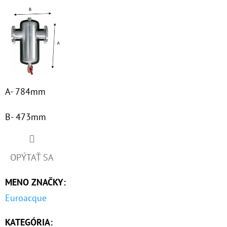
€60,30
A- 784mm
B- 473mm
OPÝTAŤ SA
MENO ZNAČKY
:
Euroacque
KATEGÓRIA
: