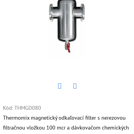
E
T
E
N
Á
J
S
Ť
?
Twitter
Facebook
Kód:
THMGD080
HĽADAŤ
Thermomix magnetický odkaľovací filter s nerezovou
filtračnou vložkou 100 mcr a dávkovačom chemických