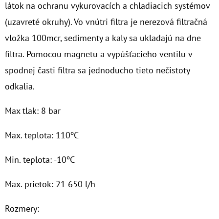
látok na ochranu vykurovacích a chladiacich systémov
O
(uzavreté okruhy). Vo vnútri filtra je nerezová filtračná
D
vložka 100mcr, sedimenty a kaly sa ukladajú na dne
P
filtra. Pomocou magnetu a vypúšťacieho ventilu v
O
spodnej časti filtra sa jednoducho tieto nečistoty
R
Ú
odkalia.
Č
A
Max tlak: 8 bar
M
Max. teplota: 110ºC
E
Min. teplota: -10ºC
NANO
HOT
Max. prietok: 21 650 l/h
GTS
3/4"
MAG
Rozmery:
100MCR