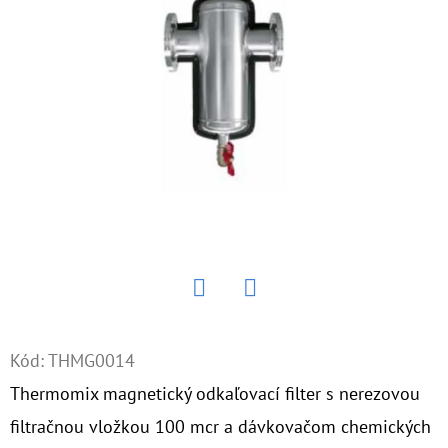
E
T
E
N
Á
J
S
Ť
?
Twitter
Facebook
Kód:
THMG0014
HĽADAŤ
Thermomix magnetický odkaľovací filter s nerezovou
filtračnou vložkou 100 mcr a dávkovačom chemických