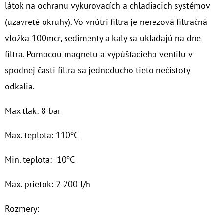
látok na ochranu vykurovacích a chladiacich systémov
O
(uzavreté okruhy). Vo vnútri filtra je nerezová filtračná
D
vložka 100mcr, sedimenty a kaly sa ukladajú na dne
P
filtra. Pomocou magnetu a vypúšťacieho ventilu v
O
spodnej časti filtra sa jednoducho tieto nečistoty
R
Ú
odkalia.
Č
A
Max tlak: 8 bar
M
Max. teplota: 110ºC
E
Min. teplota: -10ºC
10"
FILTER
Max. prietok: 2 200 l/h
SENIOR
DUO
1"
Rozmery: