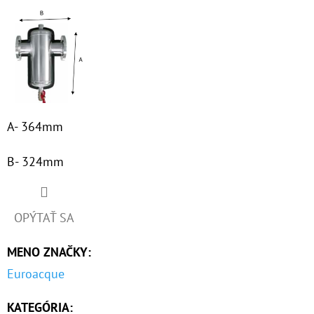
€37,10
A- 364mm
B- 324mm
OPÝTAŤ SA
MENO ZNAČKY
:
Euroacque
KATEGÓRIA
: