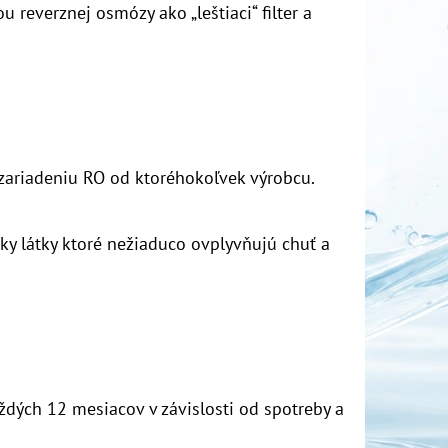
 reverznej osmózy ako „leštiaci“ filter a
zariadeniu RO od ktoréhokoľvek výrobcu.
ky látky ktoré nežiaduco ovplyvňujú chuť a
dých 12 mesiacov v závislosti od spotreby a