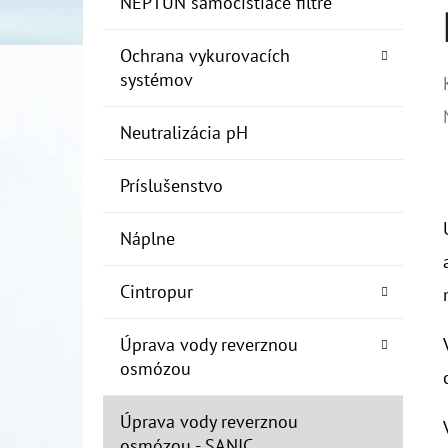
NEPTUN samočistiace filtre
Ochrana vykurovacích
systémov
Neutralizácia pH
Príslušenstvo
Náplne
Cintropur
Úprava vody reverznou
osmózou
Úprava vody reverznou
osmózou - SANIC