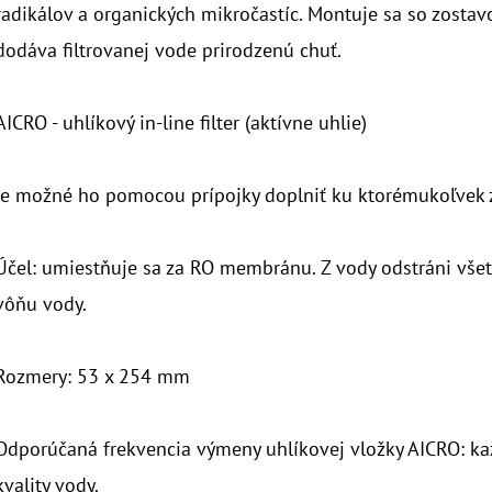
radikálov a organických mikročastíc. Montuje sa so zostavou
dodáva filtrovanej vode prirodzenú chuť.
AICRO - uhlíkový in-line filter (aktívne uhlie)
Je možné ho pomocou prípojky doplniť ku ktorémukoľvek 
Účel: umiestňuje sa za RO membránu. Z vody odstráni všet
vôňu vody.
Rozmery: 53 x 254 mm
Odporúčaná frekvencia výmeny uhlíkovej vložky AICRO: kaž
kvality vody.