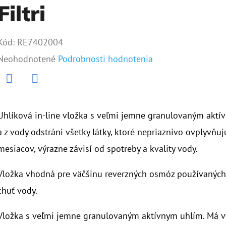
Filtri
Kód:
RE7402004
Priemerné
Neohodnotené
Podrobnosti hodnotenia
hodnotenie
produktu
Twitter
Facebook
je
Uhlíková in-line vložka s veľmi jemne granulovaným akt
0,0
a z vody odstráni všetky látky, ktoré nepriaznivo ovplyvňu
z
mesiacov, výrazne závisí od spotreby a kvality vody.
5
Vložka vhodná pre väčšinu reverzných osmóz používaných 
hviezdičiek.
chuť vody.
Vložka s veľmi jemne granulovaným aktívnym uhlím. Má vý