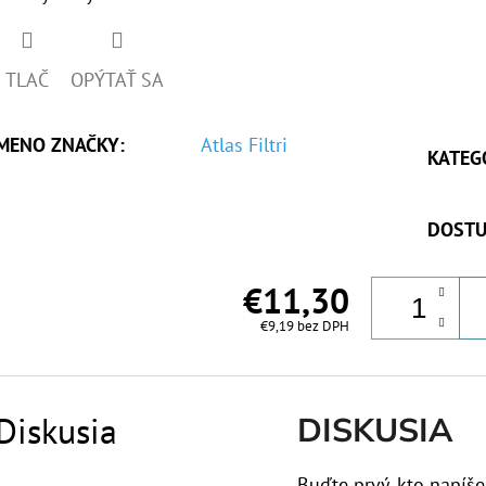
TLAČ
OPÝTAŤ SA
MENO ZNAČKY
:
Atlas Filtri
KATEG
DOSTU
€11,30
€9,19 bez DPH
Diskusia
DISKUSIA
Buďte prvý, kto napíše