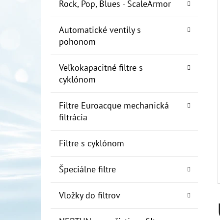
E
Rock, Pop, Blues - ScaleArmor
L
Automatické ventily s
10" FILTER SENIOR 1"
pohonom
€19
Veľkokapacitné filtre s
cyklónom
Filtre Euroacque mechanická
filtrácia
Filtre s cyklónom
Špeciálne filtre
Vložky do filtrov