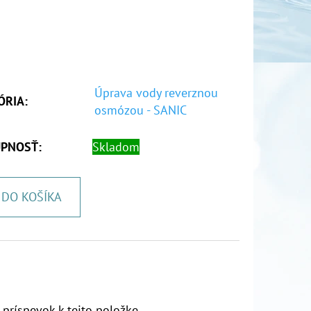
Úprava vody reverznou
ÓRIA
:
osmózou - SANIC
PNOSŤ:
Skladom
DO KOŠÍKA
 príspevok k tejto položke.