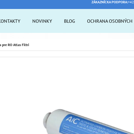
ZÁKAZNÍCKA PODPORA:
+42
KONTAKTY
NOVINKY
BLOG
OCHRANA OSOBNÝCH 
 POTREBUJETE NÁJSŤ?
 pre RO Atlas Filtri
HĽADAŤ
ODPORÚČAME