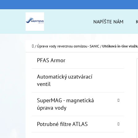
K
Prejsť
O
na
Späť
Späť
NAPÍŠTE NÁM
Š
do
do
obsah
Í
obchodu
obchodu
ČO
K
Domov
/
Úprava vody reverznou osmózou - SANIC
/
Uhlíková in-line vložka
B
K
Preskočiť
PFAS Armor
A
O
kategórie
T
Č
Automatický uzatvárací
E
ventil
N
G
Ó
Ý
SuperMAG - magnetická
R
P
úprava vody
I
A
E
Potrubné filtre ATLAS
N