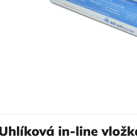
10" VLOŽKA UMÝVATEĽNÁ RL-SX 50MCR
10" FILTER SENI
€9,20
€37,10
Uhlíková in-line vlož