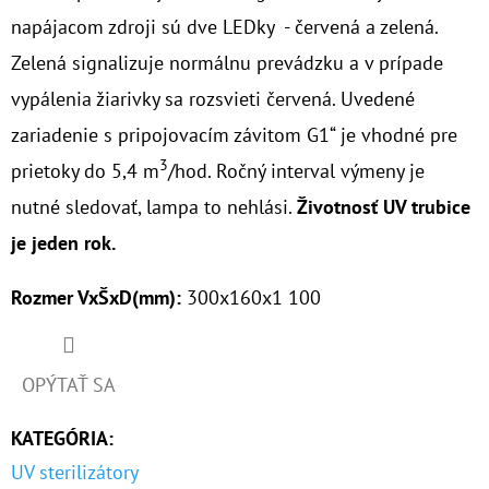
napájacom zdroji sú dve LEDky - červená a zelená.
O
Zelená signalizuje normálnu prevádzku a v prípade
D
vypálenia žiarivky sa rozsvieti červená. Uvedené
P
O
zariadenie s pripojovacím závitom G1“ je vhodné pre
R
3
prietoky do 5,4 m
/hod. Ročný interval výmeny je
Ú
nutné sledovať, lampa to nehlási.
Životnosť UV trubice
Č
je jeden rok.
A
M
Rozmer VxŠxD(mm):
300x160x1 100
E
OPÝTAŤ SA
10"
VLOŽKA
CPP
KATEGÓRIA
:
HLADKÁ
5MCR
UV sterilizátory