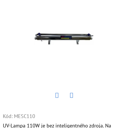
E
T
E
N
Á
J
S
Ť
?
Twitter
Facebook
HĽADAŤ
Kód:
MESC110
UV-Lampa 110W je bez inteligentného zdroja. Na