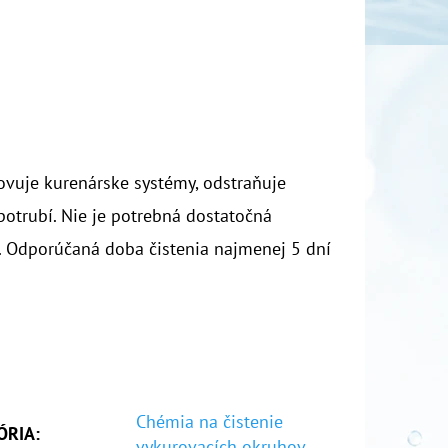
ovuje kurenárske systémy, odstraňuje
potrubí. Nie je potrebná dostatočná
e. Odporúčaná doba čistenia najmenej 5 dní
Chémia na čistenie
ÓRIA
:
vykurovacích okruhov