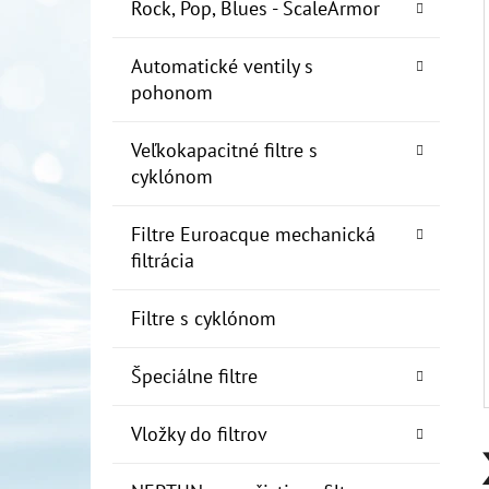
E
Rock, Pop, Blues - ScaleArmor
L
Automatické ventily s
10" FILTER SENIOR 1"
pohonom
€19
Veľkokapacitné filtre s
cyklónom
Filtre Euroacque mechanická
filtrácia
Filtre s cyklónom
Špeciálne filtre
Vložky do filtrov