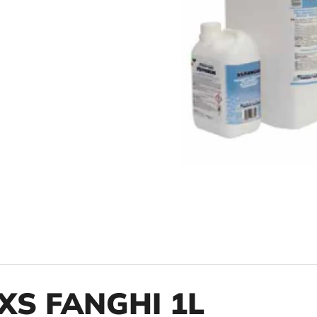
10" VLOŽKA UMÝVATEĽNÁ RL-SX 50MCR
10" FILTER SENI
€9,20
€37,10
XS FANGHI 1L