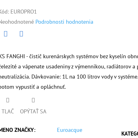
Kód:
EUROPRO1
Priemerné
Neohodnotené
Podrobnosti hodnotenia
hodnotenie
produktu
Twitter
Facebook
je
XS FANGHI - čistič kurenárskych systémov bez kyselín obn
0,0
železité a vápenate usadeniny z výmennikou, radiátorov a 
z
neutralizácia. Dávkovanie: 1L na 100 litrov vody v systém
5
potom vypustiť a opláchnuť.
hviezdičiek.
TLAČ
OPÝTAŤ SA
MENO ZNAČKY
:
Euroacque
KATEG