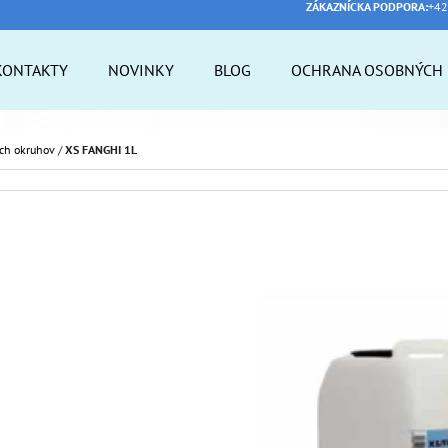
ZÁKAZNÍCKA PODPORA:
+42
KONTAKTY
NOVINKY
BLOG
OCHRANA OSOBNÝCH 
 POTREBUJETE NÁJSŤ?
ích okruhov
/
XS FANGHI 1L
HĽADAŤ
ODPORÚČAME