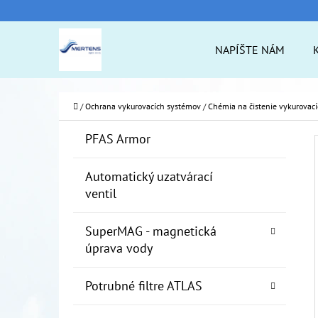
K
Prejsť
O
na
Späť
Späť
NAPÍŠTE NÁM
Š
do
do
obsah
Í
obchodu
obchodu
ČO
K
Domov
/
Ochrana vykurovacích systémov
/
Chémia na čistenie vykurovac
B
K
Preskočiť
PFAS Armor
A
O
kategórie
T
Č
Automatický uzatvárací
E
ventil
N
G
Ó
Ý
SuperMAG - magnetická
R
P
úprava vody
I
A
E
Potrubné filtre ATLAS
N