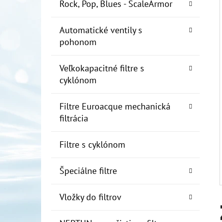
E
Rock, Pop, Blues - ScaleArmor
L
Automatické ventily s
10" FILTER SENIOR 1"
pohonom
€19
Veľkokapacitné filtre s
cyklónom
Filtre Euroacque mechanická
filtrácia
Filtre s cyklónom
Špeciálne filtre
Vložky do filtrov