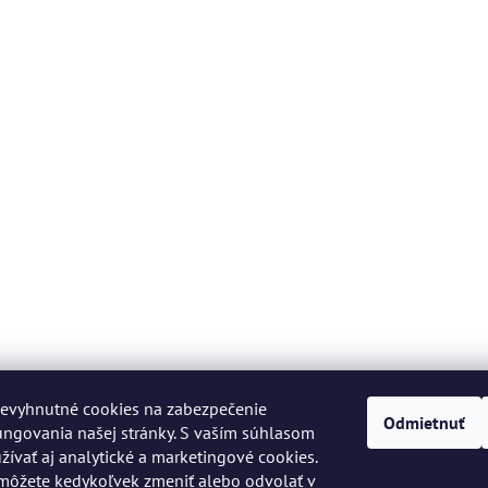
evyhnutné cookies na zabezpečenie
Odmietnuť
ngovania našej stránky. S vaším súhlasom
vať aj analytické a marketingové cookies.
môžete kedykoľvek zmeniť alebo odvolať v