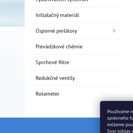
Inštalačný materiál
Úsporné perlátory
Prevádzkové chémie
Sprchové filtre
Redukčné ventily
Rotameter
Používame n
správneho fu
môžeme použí
Z
Svoj súhlas 