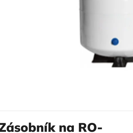
10" VLOŽKA UMÝVATEĽNÁ RL-SX 50MCR
10" FILTER SENI
€9,20
€37,10
Zásobník na RO-