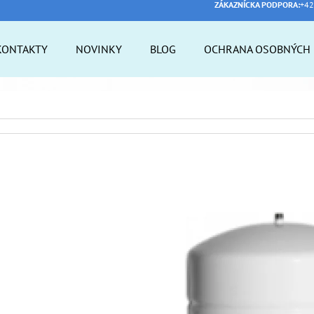
ZÁKAZNÍCKA PODPORA:
+42
KONTAKTY
NOVINKY
BLOG
OCHRANA OSOBNÝCH 
 POTREBUJETE NÁJSŤ?
HĽADAŤ
ODPORÚČAME