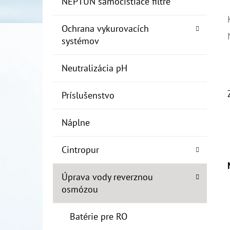
NEPTUN samočistiace filtre
Ochrana vykurovacích
systémov
Neutralizácia pH
Príslušenstvo
Náplne
Cintropur
Úprava vody reverznou
osmózou
Batérie pre RO