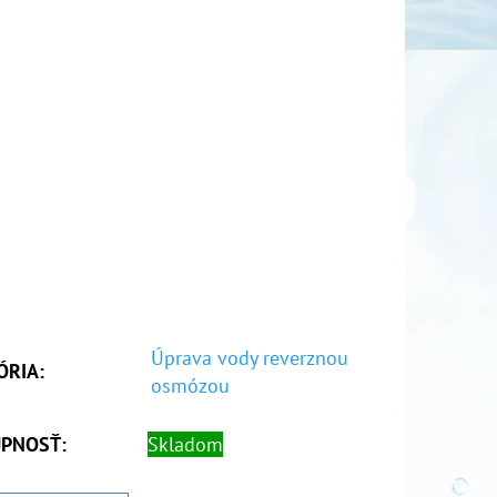
Úprava vody reverznou
ÓRIA
:
osmózou
PNOSŤ:
Skladom