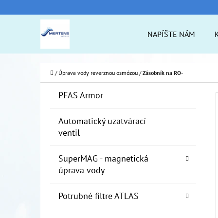
K
Prejsť
O
na
Späť
Späť
NAPÍŠTE NÁM
Š
do
do
obsah
Í
obchodu
obchodu
ČO
K
Domov
/
Úprava vody reverznou osmózou
/
Zásobník na RO-
B
K
Preskočiť
PFAS Armor
A
O
kategórie
T
Č
Automatický uzatvárací
E
ventil
N
G
Ó
Ý
SuperMAG - magnetická
R
P
úprava vody
I
A
E
Potrubné filtre ATLAS
N