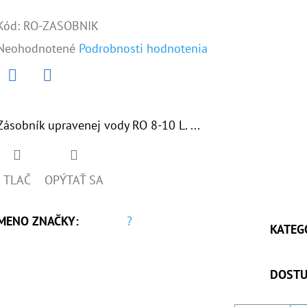
Kód:
RO-ZASOBNIK
Priemerné
Neohodnotené
Podrobnosti hodnotenia
hodnotenie
produktu
Twitter
Facebook
je
Zásobník upravenej vody RO 8-10 L. ...
0,0
z
TLAČ
OPÝTAŤ SA
5
hviezdičiek.
MENO ZNAČKY
:
?
KATEG
DOSTU