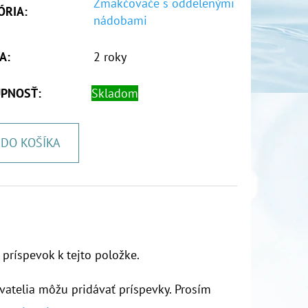
Zmäkčovače s oddelenými
ÓRIA
:
nádobami
A
:
2 roky
PNOSŤ:
Skladom
DO KOŠÍKA
 príspevok k tejto položke.
vatelia môžu pridávať príspevky. Prosím