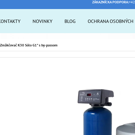
ZÁKAZNÍCKA PODPORA:
+42
KONTAKTY
NOVINKY
BLOG
OCHRANA OSOBNÝCH 
 POTREBUJETE NÁJSŤ?
Zmäkčovač K30 Sólo G1" s by-passom
HĽADAŤ
ODPORÚČAME