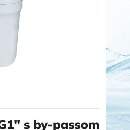
OR DUO 1"
G1" s by-passom