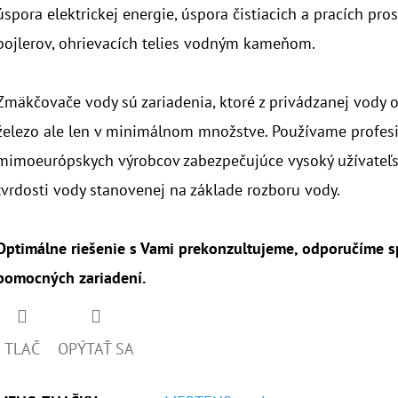
úspora elektrickej energie, úspora čistiacich a pracích pro
bojlerov, ohrievacích telies vodným kameňom.
Zmäkčovače vody sú zariadenia, ktoré z privádzanej vody o
železo ale len v minimálnom množstve. Používame profesi
mimoeurópskych výrobcov zabezpečujúce vysoký užívateľs
tvrdosti vody stanovenej na základe rozboru vody.
Optimálne riešenie s Vami prekonzultujeme, odporučíme s
pomocných zariadení.
TLAČ
OPÝTAŤ SA