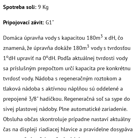
Spotreba soli:
9 Kg
€60,30
Pripojovací závit:
G1"
3
Domáca úpravňa vody s kapacitou 180m
x dH, čo
3
znamená, že úpravňa dokáže
180m
vody s tvrdosťou
o
o
1
dH upraviť na 0
dH. Podľa aktuálnej tvrdosti vody
sa
príslušným prepočtom určí kapacita pre konkrétnu
tvrdosť vody.
Nádoba s regeneračným roztokom a
tlaková nádoba s aktívnou náplňou sú
oddelené a
prepojené 3/8" hadičkou. Regeneračná soľ sa sype do
sivej plastovej
nádoby.
Plne automatické zariadenie.
Obsluha občas skontroluje prípadne nastaví
aktuálny
čas na displeji riadiacej hlavice a pravidelne dosypáva