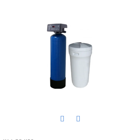
E
T
E
N
Á
J
S
Ť
?
HĽADAŤ
Twitter
Facebook