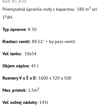
Kód:
BS_K50
3
Priemyselná úpravňa vody s kapacitou 180 m
pri
O
o
D
1
dH.
P
Typ úpravne:
K 50
O
R
Riadiaci ventil:
RX G1" + by-pass ventil
Ú
Č
Veľ. tanku:
10x54
A
M
Objem náplne:
45 l
E
Rozmery V x Š x D:
1600 x 320 x 500
NANO
3
Max. prietok:
1,5m
HOT
GTS
3/4"
Veľ. soľnej nádoby:
145l
MAG
100MCR