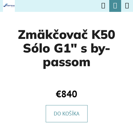
K
Hľadať
Nák
Prejsť
O
na
Späť
Späť
koší
Š
obsah
Zmäkčovač K50
Í
Č
K
Sólo G1" s by-
O
P
passom
O
T
R
€840
E
B
DO KOŠÍKA
U
J