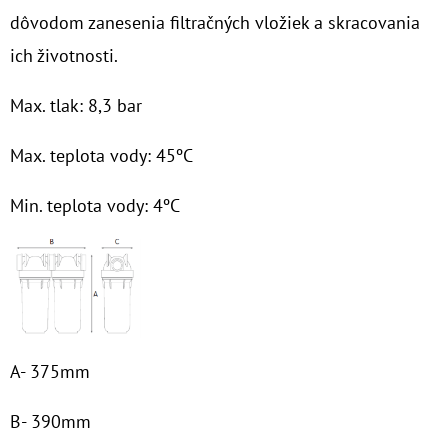
MCR
dôvodom zanesenia filtračných vložiek a skracovania
€81,60
ich životnosti.
Max. tlak: 8,3 bar
Max. teplota vody: 45ºC
Min. teplota vody: 4ºC
A- 375mm
B- 390mm