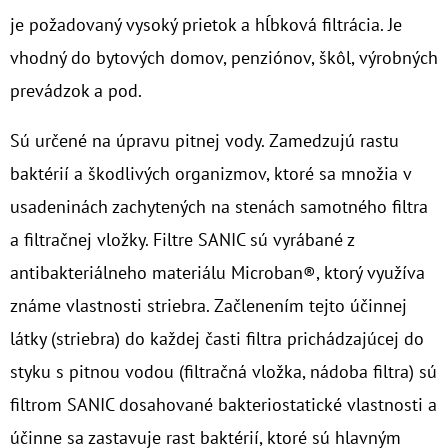
je požadovaný vysoký prietok a hĺbková filtrácia. Je
O
vhodný do bytových domov, penziónov, škôl, výrobných
D
prevádzok a pod.
P
O
Sú určené na úpravu pitnej vody. Zamedzujú rastu
R
baktérií a škodlivých organizmov, ktoré sa množia v
Ú
Č
usadeninách zachytených na stenách samotného filtra
A
a filtračnej vložky. Filtre SANIC sú vyrábané z
M
antibakteriálneho materiálu Microban®, ktorý využíva
E
známe vlastnosti striebra. Začlenením tejto účinnej
látky (striebra) do každej časti filtra prichádzajúcej do
NANO
HOTMAG
styku s pitnou vodou (filtračná vložka, nádoba filtra) sú
3/4"
filtrom SANIC dosahované bakteriostatické vlastnosti a
-
1"
účinne sa zastavuje rast baktérií, ktoré sú hlavným
100