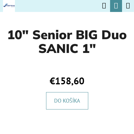
K
Hľadať
Nák
Prejsť
O
na
Späť
Späť
koší
Š
obsah
10" Senior BIG Duo
Í
Č
K
SANIC 1"
O
P
O
T
€158,60
R
E
DO KOŠÍKA
B
U
J