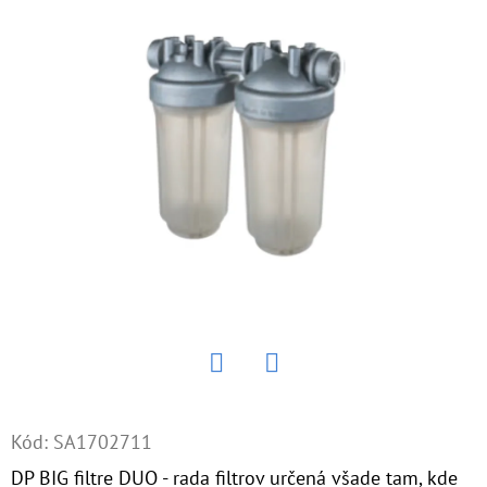
E
T
E
N
Á
J
S
Ť
?
Twitter
Facebook
HĽADAŤ
Kód:
SA1702711
DP BIG filtre DUO - rada filtrov určená všade tam, kde