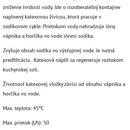
zníženie tvrdosti vody. Ide o rozoberateľný kontajner
O
naplnený katexovou živicou, ktorá pracuje v
D
sodíkovom cykle. Prietokom vody nahradzuje ióny
P
O
vápnika a horčíka vo vode iónmi sodíka.
R
Zvyšuje obsah sodíka vo výstupnej vode. Je nutná
Ú
Č
predfiltrácia . Katexová náplň sa regeneruje roztokom
A
kuchynskej soli.
M
E
Životnosť katexovej vložky závisí od obsahu vápnika a
horčíka vo vode.
10"
FILTER
Max. teplota: 45ºC
SENIOR
TRIO
1"
Max. prietok (l/h): 50