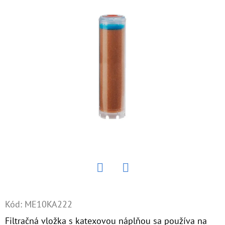
E
T
E
N
Á
J
S
Ť
?
Twitter
Facebook
HĽADAŤ
Kód:
ME10KA222
Filtračná vložka s katexovou náplňou sa používa na