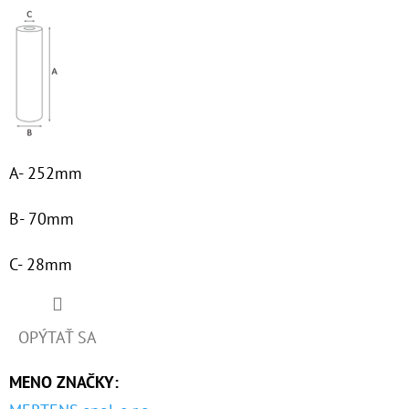
€53,60
A- 252mm
B- 70mm
C- 28mm
OPÝTAŤ SA
MENO ZNAČKY
: