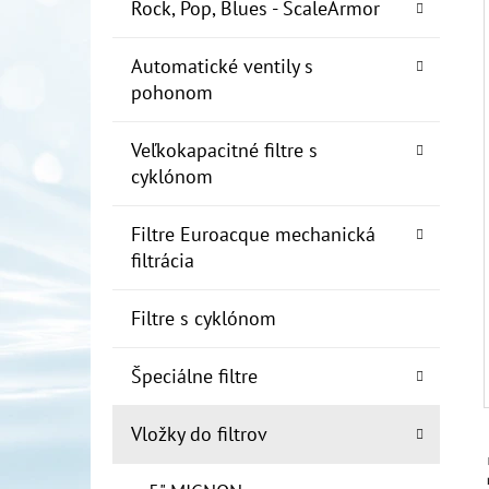
E
Rock, Pop, Blues - ScaleArmor
L
Automatické ventily s
10" FILTER SENIOR 1"
pohonom
€19
Veľkokapacitné filtre s
cyklónom
Filtre Euroacque mechanická
filtrácia
Filtre s cyklónom
Špeciálne filtre
Vložky do filtrov