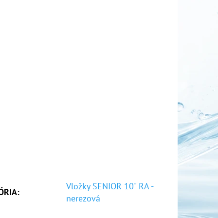
Vložky SENIOR 10" RA -
ÓRIA
:
nerezová