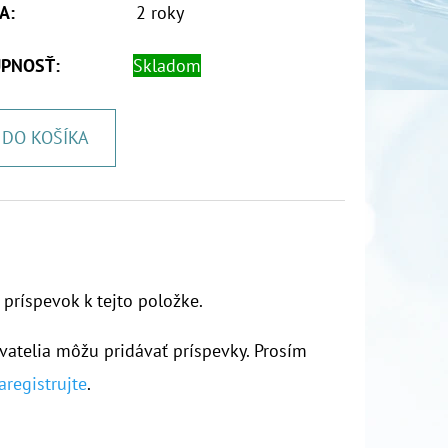
A
:
2 roky
PNOSŤ:
Skladom
DO KOŠÍKA
 príspevok k tejto položke.
vatelia môžu pridávať príspevky. Prosím
aregistrujte
.