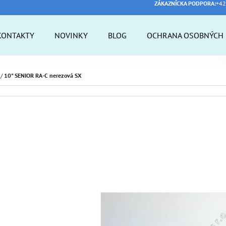
ZÁKAZNÍCKA PODPORA:
+42
KONTAKTY
NOVINKY
BLOG
OCHRANA OSOBNÝCH 
 POTREBUJETE NÁJSŤ?
/
10" SENIOR RA-C nerezová SX
HĽADAŤ
ODPORÚČAME