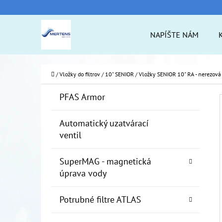
K
Prejsť
O
na
Späť
Späť
NAPÍŠTE NÁM
Š
do
do
obsah
Í
obchodu
obchodu
ČO
K
Domov
/
Vložky do filtrov
/
10" SENIOR
/
Vložky SENIOR 10" RA - nerezová
B
K
Preskočiť
PFAS Armor
A
O
kategórie
T
Č
Automatický uzatvárací
E
ventil
N
G
Ó
Ý
SuperMAG - magnetická
R
P
úprava vody
I
A
E
Potrubné filtre ATLAS
N