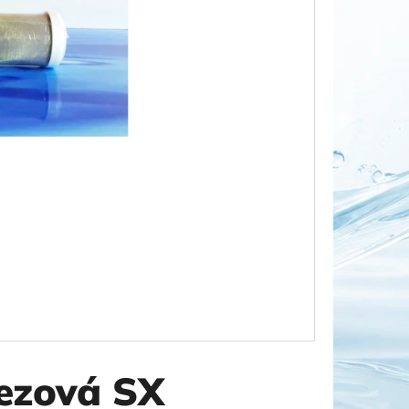
OR DUO 1"
ezová SX