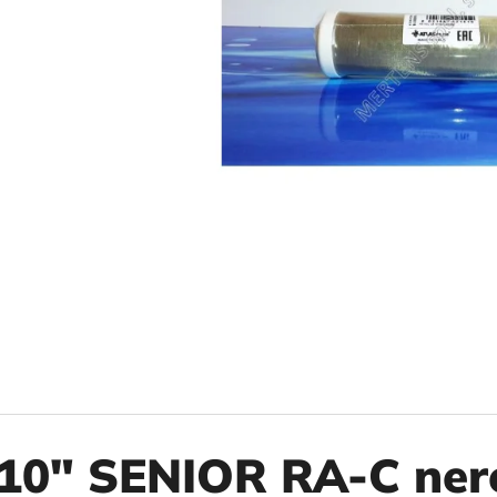
10" VLOŽKA UMÝVATEĽNÁ RL-SX 50MCR
10" FILTER SENI
€9,20
€37,10
10" SENIOR RA-C ner