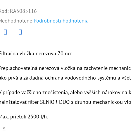
Kód:
RA5085116
Priemerné
Neohodnotené
Podrobnosti hodnotenia
hodnotenie
produktu
Twitter
Facebook
je
Filtračná vložka nerezová 70mcr.
0,0
Preplachovateľná nerezová vložka na zachytenie mechanic
z
ako prvá a základná ochrana vodovodného systému a všetk
5
hviezdičiek.
V prípade väčšieho znečistenia, alebo vyšších nárokov na 
nainštalovať filter SENIOR DUO s druhou mechanickou vlož
Max. prietok 2500 l/h.