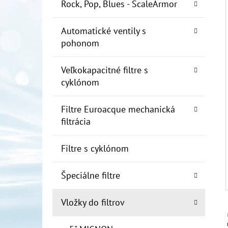
E
Rock, Pop, Blues - ScaleArmor
L
Automatické ventily s
10" FILTER SENIOR 1"
pohonom
€19
Veľkokapacitné filtre s
cyklónom
Filtre Euroacque mechanická
filtrácia
Filtre s cyklónom
Špeciálne filtre
Vložky do filtrov