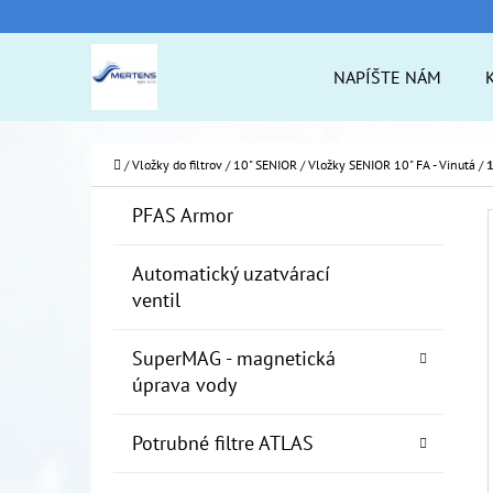
K
Prejsť
O
na
Späť
Späť
NAPÍŠTE NÁM
Š
do
do
obsah
Í
obchodu
obchodu
ČO
K
Domov
/
Vložky do filtrov
/
10" SENIOR
/
Vložky SENIOR 10" FA - Vinutá
/
1
B
K
Preskočiť
PFAS Armor
A
O
kategórie
T
Č
Automatický uzatvárací
E
ventil
N
G
Ó
Ý
SuperMAG - magnetická
R
P
úprava vody
I
A
E
Potrubné filtre ATLAS
N