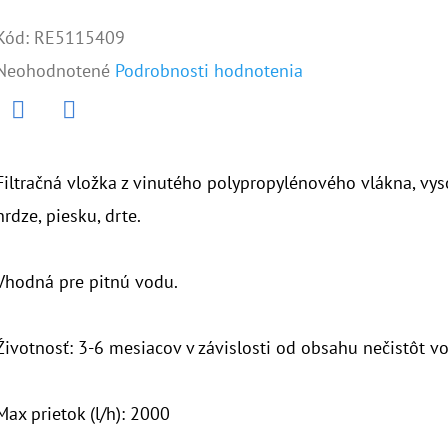
Kód:
RE5115409
Priemerné
Neohodnotené
Podrobnosti hodnotenia
hodnotenie
produktu
Twitter
Facebook
je
Filtračná vložka z vinutého polypropylénového vlákna, vyso
0,0
hrdze, piesku, drte.
z
5
Vhodná pre pitnú vodu.
hviezdičiek.
Životnosť: 3-6 mesiacov v závislosti od obsahu nečistôt v
Max prietok (l/h): 2000