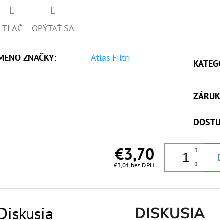
TLAČ
OPÝTAŤ SA
MENO ZNAČKY
:
Atlas Filtri
KATEG
ZÁRUK
DOSTU
€3,70
€3,01 bez DPH
Diskusia
DISKUSIA