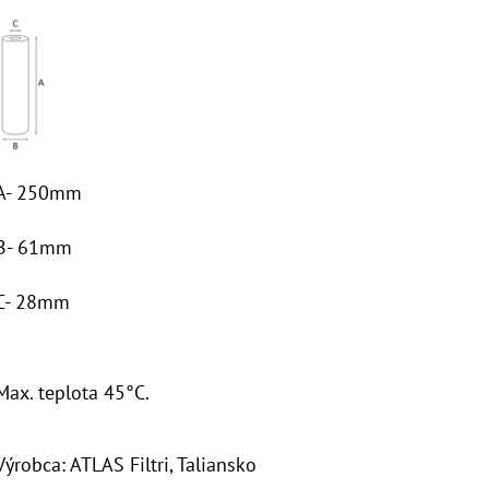
A- 250mm
B- 61mm
C- 28mm
Max. teplota 45°C.
Výrobca: ATLAS Filtri, Taliansko