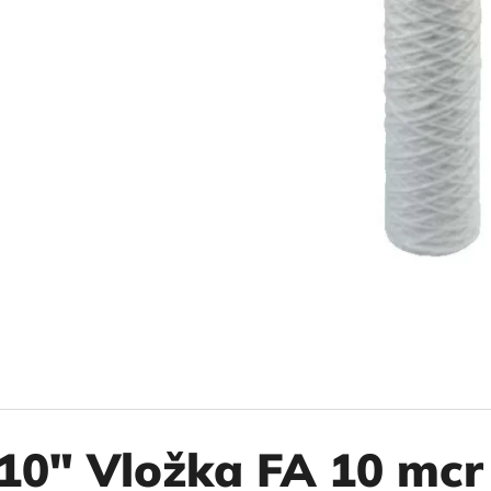
10" VLOŽKA UMÝVATEĽNÁ RL-SX 50MCR
10" FILTER SENI
€9,20
€37,10
10" Vložka FA 10 mcr