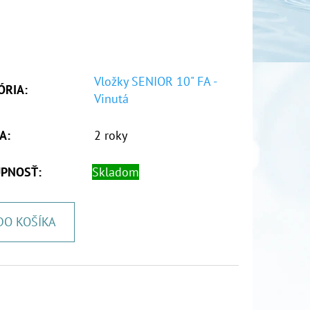
Vložky SENIOR 10" FA -
ÓRIA
:
Vinutá
A
:
2 roky
PNOSŤ:
Skladom
DO KOŠÍKA