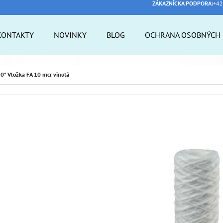
ZÁKAZNÍCKA PODPORA:
+42
KONTAKTY
NOVINKY
BLOG
OCHRANA OSOBNÝCH 
 POTREBUJETE NÁJSŤ?
0" Vložka FA 10 mcr vinutá
HĽADAŤ
ODPORÚČAME