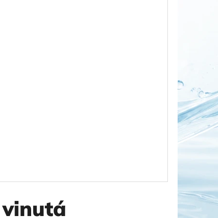
OR DUO 1"
 vinutá