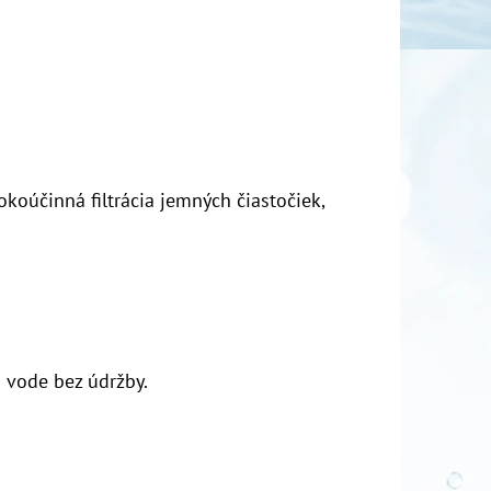
koúčinná filtrácia jemných čiastočiek,
o vode bez údržby.