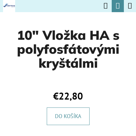
K
Hľadať
Nák
Prejsť
O
na
Späť
Späť
koší
Š
obsah
10" Vložka HA s
Í
Č
K
polyfosfátovými
O
P
kryštálmi
O
T
R
€22,80
E
B
DO KOŠÍKA
U
J