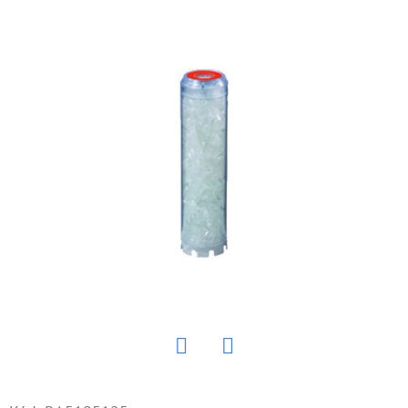
E
T
E
N
Á
J
S
Ť
?
HĽADAŤ
Twitter
Facebook