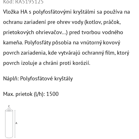
Kód:
RA5195125
Vložka HA s polyfosfátovými kryštálmi sa používa na
O
D
ochranu zariadení pre ohrev vody (kotlov, práčok,
P
prietokových ohrievačov...) pred tvorbou vodného
O
kameňa. Polyfosfáty pôsobia na vnútorný kovový
R
povrch zariadenia, kde vytvárajú ochranný film, ktorý
Ú
Č
povrch izoluje a chráni proti korózií.
A
M
Náplň: Polyfosfátové kryštály
E
Max. prietok (l/h): 1500
10"
FILTER
SENIOR
DUO
1"