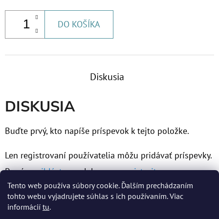
DO KOŠÍKA
Diskusia
DISKUSIA
Buďte prvý, kto napíše príspevok k tejto položke.
Len registrovaní používatelia môžu pridávať príspevky.
Prosím
prihláste sa
alebo sa
zaregistrujte
.
Tento web používa súbory cookie. Ďalším prechádzaním
tohto webu vyjadrujete súhlas s ich používaním. Viac
informácií
tu
.