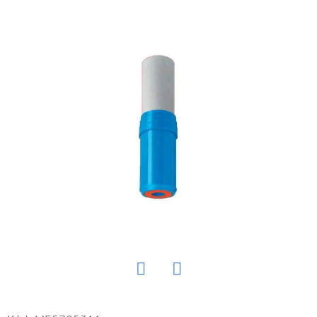
E
T
E
N
Á
J
S
Ť
?
HĽADAŤ
Twitter
Facebook