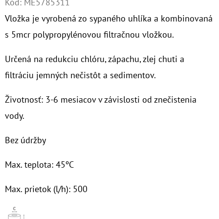
Kód:
ME5785311
Vložka je vyrobená zo sypaného uhlíka a kombinovaná
O
D
s 5mcr polypropylénovou filtračnou vložkou.
P
Určená na redukciu chlóru, zápachu, zlej chuti a
O
R
filtráciu jemných nečistôt a sedimentov.
Ú
Č
Životnosť: 3-6 mesiacov v závislosti od znečistenia
A
vody.
M
E
Bez údržby
Max. teplota: 45ºC
NANO
HOT
Max. prietok (l/h): 500
GTS
3/4"
MAG
100MCR