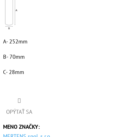
€60,30
A- 252mm
B- 70mm
C- 28mm
OPÝTAŤ SA
MENO ZNAČKY
:
MERTENS spol. s r.o.