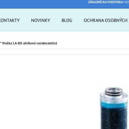
ZÁKAZNÍCKA PODPORA:
+42
KONTAKTY
NOVINKY
BLOG
OCHRANA OSOBNÝCH 
 POTREBUJETE NÁJSŤ?
" Vložka LA-BX uhlíková rozoberateľná
HĽADAŤ
ODPORÚČAME