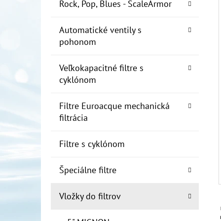
E
Rock, Pop, Blues - ScaleArmor
L
Automatické ventily s
10" FILTER SENIOR 1"
pohonom
€19
Veľkokapacitné filtre s
cyklónom
Filtre Euroacque mechanická
filtrácia
Filtre s cyklónom
Špeciálne filtre
Vložky do filtrov