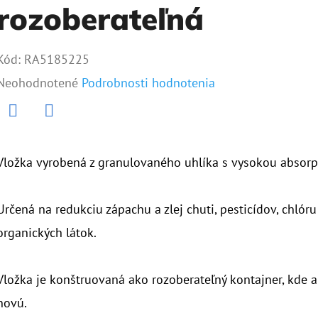
rozoberateľná
Kód:
RA5185225
Priemerné
Neohodnotené
Podrobnosti hodnotenia
hodnotenie
produktu
Twitter
Facebook
je
Vložka vyrobená z granulovaného uhlíka s vysokou absor
0,0
z
Určená na redukciu zápachu a zlej chuti, pesticídov, chlóru
5
organických látok.
hviezdičiek.
Vložka je konštruovaná ako rozoberateľný kontajner, kde
novú.