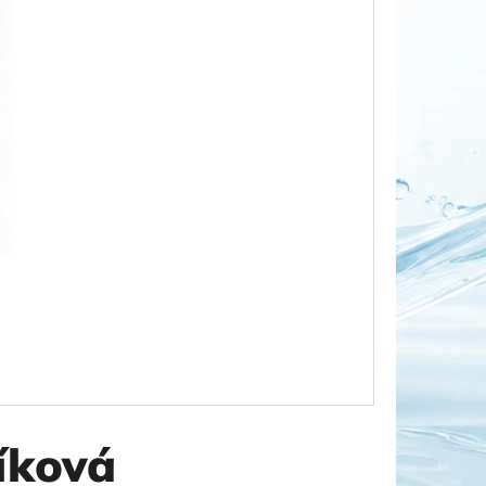
OR DUO 1"
íková