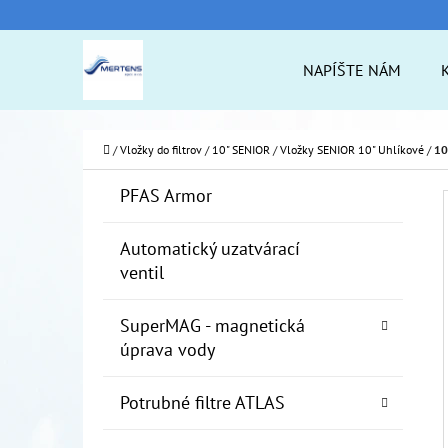
K
Prejsť
O
na
Späť
Späť
NAPÍŠTE NÁM
Š
do
do
obsah
Í
obchodu
obchodu
ČO
K
Domov
/
Vložky do filtrov
/
10" SENIOR
/
Vložky SENIOR 10" Uhlíkové
/
10
B
K
Preskočiť
PFAS Armor
A
O
kategórie
T
Č
Automatický uzatvárací
E
ventil
N
G
Ó
Ý
SuperMAG - magnetická
R
P
úprava vody
I
A
E
Potrubné filtre ATLAS
N