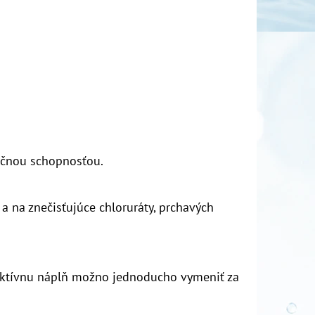
pčnou schopnosťou.
 a na znečisťujúce chloruráty, prchavých
 aktívnu náplň možno jednoducho vymeniť za