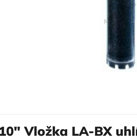
10" VLOŽKA UMÝVATEĽNÁ RL-SX 50MCR
10" FILTER SENI
€9,20
€37,10
10" Vložka LA-BX uhl