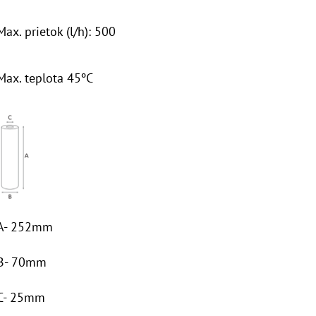
Max. prietok (l/h): 500
Max. teplota 45ºC
A- 252mm
B- 70mm
C- 25mm