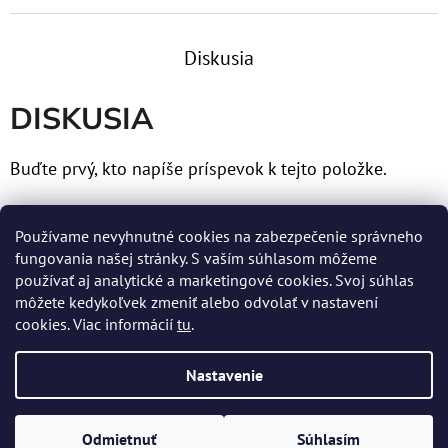
Diskusia
DISKUSIA
Buďte prvý, kto napíše príspevok k tejto položke.
Len registrovaní používatelia môžu pridávať príspevky.
Používame nevyhnutné cookies na zabezpečenie správneho
Prosím
prihláste sa
alebo sa
zaregistrujte
.
fungovania našej stránky. S vaším súhlasom môžeme
používať aj analytické a marketingové cookies. Svoj súhlas
môžete kedykoľvek zmeniť alebo odvolať v nastavení
cookies. Viac informácií
tu
.
Z
Nastavenie
Á
Vytvoril Shoptet
P
Copyright 2026
MERTENS spol. s r.o.
. Všetky práva
Odmietnuť
Súhlasím