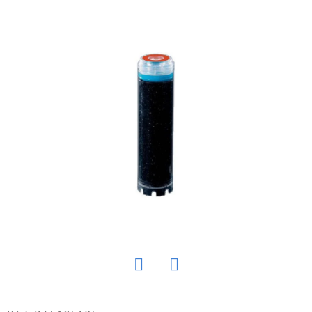
E
T
E
N
Á
J
S
Ť
?
HĽADAŤ
Twitter
Facebook