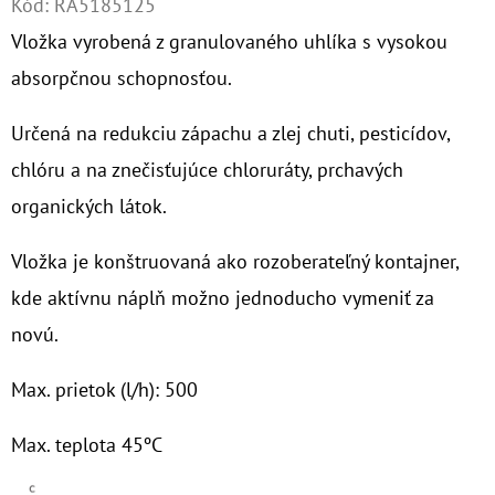
Kód:
RA5185125
Vložka vyrobená z granulovaného uhlíka s vysokou
O
D
absorpčnou schopnosťou.
P
Určená na redukciu zápachu a zlej chuti, pesticídov,
O
R
chlóru a na znečisťujúce chloruráty, prchavých
Ú
organických látok.
Č
A
Vložka je konštruovaná ako rozoberateľný kontajner,
M
kde aktívnu náplň možno jednoducho vymeniť za
E
novú.
Max. prietok (l/h): 500
NANO
HOT
GTS
Max. teplota 45ºC
3/4"
MAG
100MCR