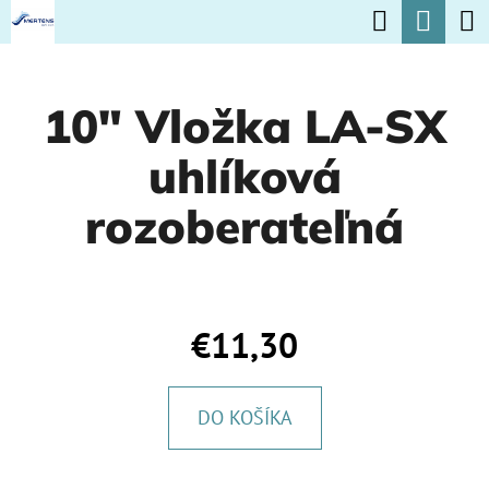
K
Hľadať
Nák
Prejsť
O
na
Späť
Späť
koší
Š
obsah
10" Vložka LA-SX
Í
Č
K
uhlíková
O
P
rozoberateľná
O
T
R
€11,30
E
B
DO KOŠÍKA
U
J