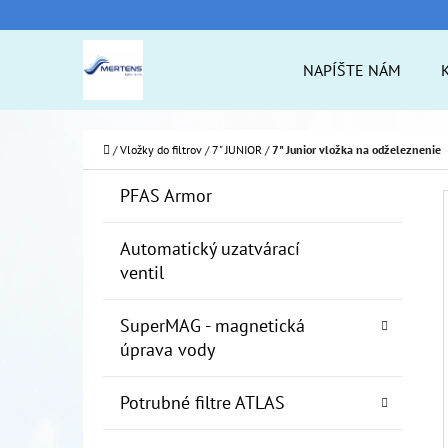
K
Prejsť
O
na
Späť
Späť
NAPÍŠTE NÁM
Š
do
do
obsah
Í
obchodu
obchodu
ČO
K
Domov
/
Vložky do filtrov
/
7" JUNIOR
/
7" Junior vložka na odželeznenie
B
K
Preskočiť
PFAS Armor
A
O
kategórie
T
Č
Automatický uzatvárací
E
ventil
N
G
Ó
Ý
SuperMAG - magnetická
R
P
úprava vody
I
A
E
Potrubné filtre ATLAS
N