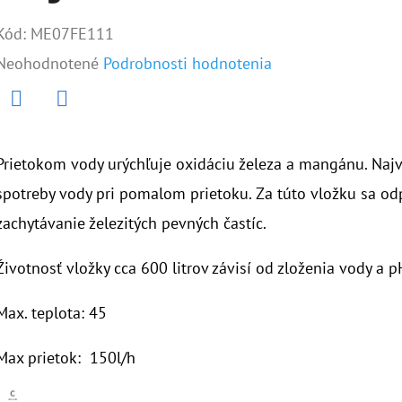
Kód:
ME07FE111
Priemerné
Neohodnotené
Podrobnosti hodnotenia
hodnotenie
produktu
Twitter
Facebook
je
Prietokom vody urýchľuje oxidáciu železa a mangánu. Naj
0,0
spotreby vody pri pomalom prietoku. Za túto vložku sa odp
z
zachytávanie železitých pevných častíc.
5
Životnosť vložky cca 600 litrov závisí od zloženia vody a p
hviezdičiek.
Max. teplota: 45
Max prietok: 150l/h