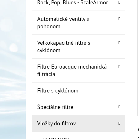
E
Rock, Pop, Blues - ScaleArmor
L
Automatické ventily s
10" FILTER SENIOR 1"
pohonom
€19
Veľkokapacitné filtre s
cyklónom
Filtre Euroacque mechanická
filtrácia
Filtre s cyklónom
Špeciálne filtre
Vložky do filtrov