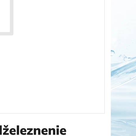
OR DUO 1"
dželeznenie