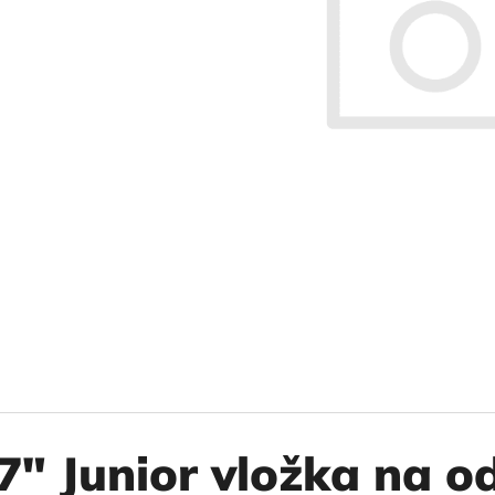
10" VLOŽKA UMÝVATEĽNÁ RL-SX 50MCR
10" FILTER SENI
€9,20
€37,10
7" Junior vložka na o