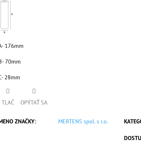
A- 176mm
B- 70mm
C- 28mm
TLAČ
OPÝTAŤ SA
MENO ZNAČKY
:
MERTENS spol. s r.o.
KATEG
DOSTU