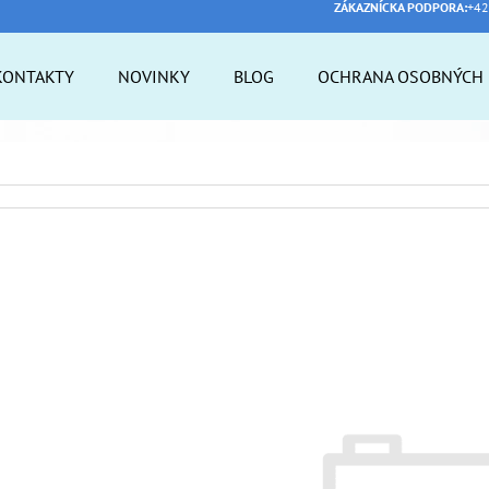
ZÁKAZNÍCKA PODPORA:
+42
KONTAKTY
NOVINKY
BLOG
OCHRANA OSOBNÝCH 
 POTREBUJETE NÁJSŤ?
HĽADAŤ
ODPORÚČAME