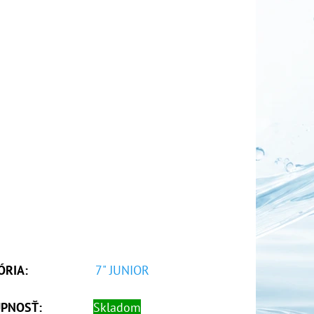
ÓRIA
:
7" JUNIOR
PNOSŤ:
Skladom