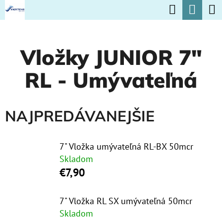
K
Hľadať
Nák
Prejsť
O
na
Späť
Späť
koší
Š
obsah
Vložky JUNIOR 7"
Í
Č
K
RL - Umývateľná
O
P
O
NAJPREDÁVANEJŠIE
T
R
7" Vložka umývateľná RL-BX 50mcr
E
Skladom
€7,90
B
U
7" Vložka RL SX umývateľná 50mcr
J
Skladom