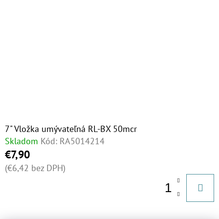
€23
7" Vložka umývateľná RL-BX 50mcr
Skladom
Kód:
RA5014214
€7,90
(€6,42 bez DPH)