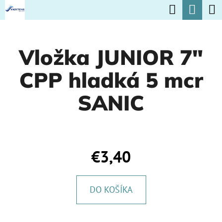
K
Hľadať
Nák
Prejsť
O
na
Späť
Späť
koší
Š
obsah
Vložka JUNIOR 7"
Í
Č
K
CPP hladká 5 mcr
O
P
SANIC
O
T
R
€3,40
E
B
DO KOŠÍKA
U
J