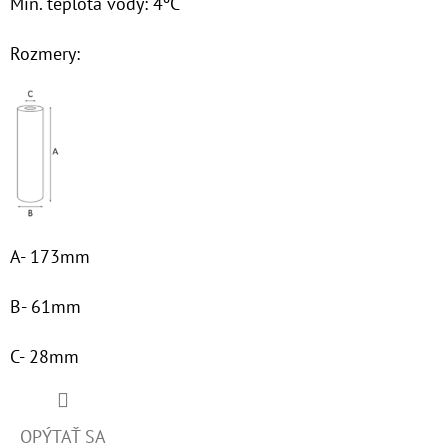
Min. teplota vody: 4ºC
€3,40
Rozmery:
A- 173mm
B- 61mm
C- 28mm
OPÝTAŤ SA