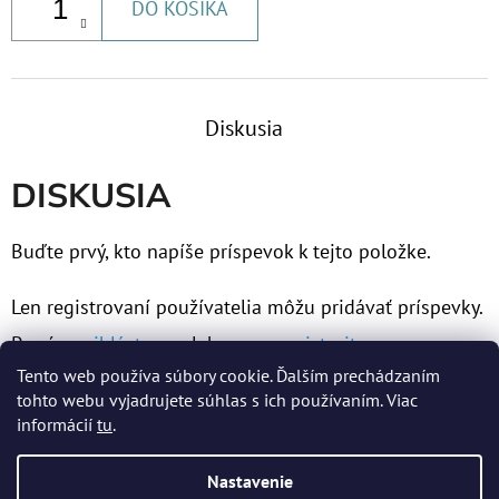
DO KOŠÍKA
Diskusia
DISKUSIA
Buďte prvý, kto napíše príspevok k tejto položke.
Len registrovaní používatelia môžu pridávať príspevky.
Prosím
prihláste sa
alebo sa
zaregistrujte
.
Tento web používa súbory cookie. Ďalším prechádzaním
tohto webu vyjadrujete súhlas s ich používaním. Viac
informácií
tu
.
Z
Nastavenie
Á
Vytvoril Shoptet