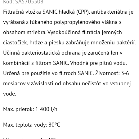
Kód:
SA5705508
Filtračná vložka SANIC hladká (CPP), antibakteriálna je
O
D
vyrábaná z fúkaného polypropylénového vlákna s
P
obsahom striebra. Vysokoúčinná filtrácia jemných
O
čiastočiek, hrdze a piesku zabráňuje množeniu baktérií.
R
Účinná bakteriostatická ochrana je zaručená len v
Ú
Č
kombinácií s filtrom SANIC. Vhodná pre pitnú vodu.
A
Určená pre použitie vo filtroch SANIC. Životnosť: 3-6
M
mesiacov v závislosti od obsahu nečistôt vo vstupnej
E
vode.
Max. prietok: 1 400 l/h
10"
VLOŽKA
CPP
Max. teplota vody: 80ºC
HLADKÁ
5MCR