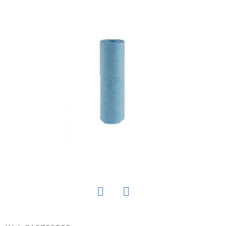
E
T
E
N
Á
J
S
Ť
?
HĽADAŤ
Twitter
Facebook