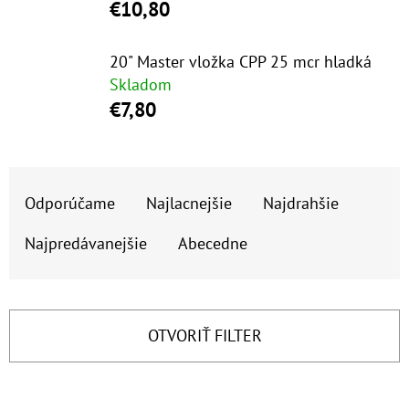
E
€10,80
T
E
20" Master vložka CPP 25 mcr hladká
Skladom
N
€7,80
Á
J
R
S
Odporúčame
Najlacnejšie
Najdrahšie
A
Ť
D
?
Najpredávanejšie
Abecedne
E
N
I
OTVORIŤ FILTER
E
HĽADAŤ
P
V