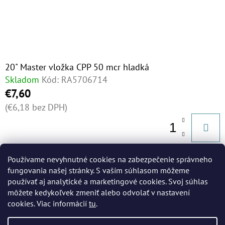
20" Master vložka CPP 50 mcr hladká
Skladom
Kód:
RA5706714
€7,60
(€6,18 bez DPH)
Používame nevyhnutné cookies na zabezpečenie správneho
6
položiek celkom
fungovania našej stránky. S vaším súhlasom môžeme
O
používať aj analytické a marketingové cookies. Svoj súhlas
V
môžete kedykoľvek zmeniť alebo odvolať v nastavení
L
cookies. Viac informácií
tu
.
Á
Z