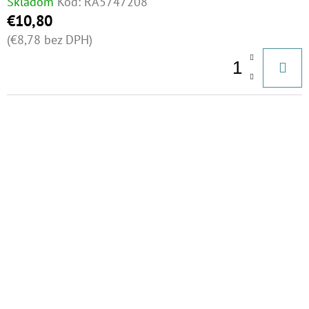
Skladom
Kód:
RA5747208
€10,80
(€8,78 bez DPH)