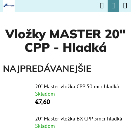
K
Hľadať
Nák
Prejsť
O
na
Späť
Späť
koší
Š
obsah
Vložky MASTER 20"
Í
Č
K
CPP - Hladká
O
P
O
NAJPREDÁVANEJŠIE
T
R
20" Master vložka CPP 50 mcr hladká
E
Skladom
€7,60
B
U
20" Master vložka BX CPP 5mcr hladká
J
Skladom