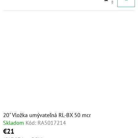
MCR
€81,60
20" Vložka umývateľná RL-BX 50 mcr
Skladom
Kód:
RA5017214
€21