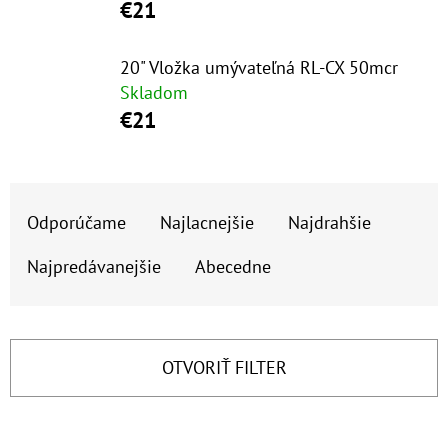
E
€21
T
E
20" Vložka umývateľná RL-CX 50mcr
Skladom
N
€21
Á
J
R
S
Odporúčame
Najlacnejšie
Najdrahšie
A
Ť
D
?
Najpredávanejšie
Abecedne
E
N
I
OTVORIŤ FILTER
E
HĽADAŤ
P
V