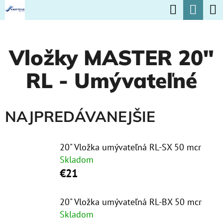
K
Hľadať
Nák
Prejsť
O
na
Späť
Späť
koší
Š
obsah
Vložky MASTER 20"
Í
Č
K
RL - Umývateľné
O
P
O
NAJPREDÁVANEJŠIE
T
R
20" Vložka umývateľná RL-SX 50 mcr
E
Skladom
€21
B
U
20" Vložka umývateľná RL-BX 50 mcr
J
Skladom