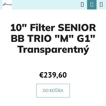
K
Hľadať
Nák
Prejsť
O
na
Späť
Späť
koší
Š
obsah
10" Filter SENIOR
Í
Č
K
BB TRIO "M" G1"
O
P
Transparentný
O
T
R
€239,60
E
B
DO KOŠÍKA
U
J