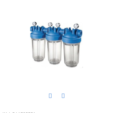
E
T
E
N
Á
J
S
Ť
?
HĽADAŤ
Twitter
Facebook