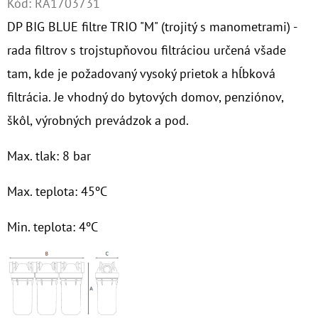
Kód:
RA1703731
DP BIG BLUE filtre TRIO "M" (trojitý s manometrami) -
O
D
rada filtrov s trojstupňovou filtráciou určená všade
P
tam, kde je požadovaný vysoký prietok a hĺbková
O
filtrácia. Je vhodný do bytových domov, penziónov,
R
škôl, výrobných prevádzok a pod.
Ú
Č
Max. tlak: 8 bar
A
M
Max. teplota: 45ºC
E
Min. teplota: 4ºC
10"
FILTER
SENIOR
DUO
1"