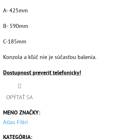
€37,10
A- 425mm
B- 590mm
C-185mm
Konzola a kľúč nie je súčasťou balenia.
Dostupnosť preveriť telefonicky!
OPÝTAŤ SA
MENO ZNAČKY
:
Atlas Filtri
KATEGÓRIA
: