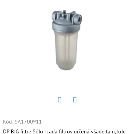
E
T
E
N
Á
J
S
Ť
?
Twitter
Facebook
HĽADAŤ
Kód:
SA1700911
DP BIG filtre Sólo - rada filtrov určená všade tam, kde