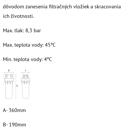
dôvodom zanesenia filtračných vložiek a skracovania
€9,20
ich životnosti.
Max. tlak: 8,3 bar
Max. teplota vody: 45ºC
Min. teplota vody: 4ºC
A- 360mm
B- 190mm