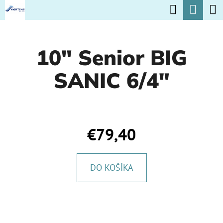
K
Hľadať
Nák
Prejsť
O
na
Späť
Späť
koší
Š
obsah
10" Senior BIG
Í
Č
K
SANIC 6/4"
O
P
O
T
€79,40
R
E
DO KOŠÍKA
B
U
J