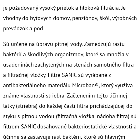
je požadovaný vysoký prietok a hĺbková filtrácia. Je
O
vhodný do bytových domov, penziónov, škôl, výrobných
D
prevádzok a pod.
P
O
Sú určené na úpravu pitnej vody. Zamedzujú rastu
R
baktérií a škodlivých organizmov, ktoré sa množia v
Ú
Č
usadeninách zachytených na stenách samotného filtra
A
a filtračnej vložky. Filtre SANIC sú vyrábané z
M
antibakteriálneho materiálu Microban®, ktorý využíva
E
známe vlastnosti striebra. Začlenením tejto účinnej
látky (striebra) do každej časti filtra prichádzajúcej do
10"
VLOŽKA
styku s pitnou vodou (filtračná vložka, nádoba filtra) sú
UMÝVATEĽNÁ
filtrom SANIC dosahované bakteriostatické vlastnosti a
RL-
SX
účinne sa zastavuje rast baktérií, ktoré sú hlavným
50MCR