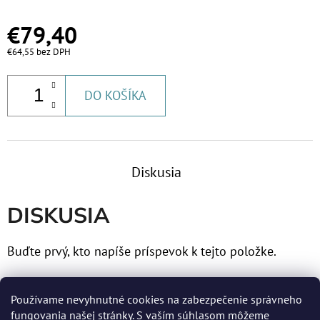
€79,40
€64,55 bez DPH
DO KOŠÍKA
Diskusia
DISKUSIA
Buďte prvý, kto napíše príspevok k tejto položke.
Len registrovaní používatelia môžu pridávať príspevky.
Používame nevyhnutné cookies na zabezpečenie správneho
Prosím
prihláste sa
alebo sa
zaregistrujte
.
fungovania našej stránky. S vaším súhlasom môžeme