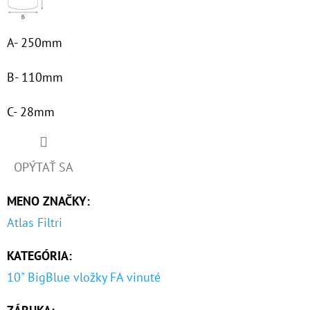
€60,30
A- 250mm
B- 110mm
C- 28mm
OPÝTAŤ SA
MENO ZNAČKY
:
Atlas Filtri
KATEGÓRIA
:
10" BigBlue vložky FA vinuté