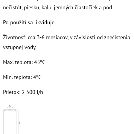
nečistôt, piesku, kalu, jemných čiastočiek a pod.
O
D
Po použití sa likviduje.
P
O
Životnosť: cca 3-6 mesiacov, v závislosti od znečistenia
R
vstupnej vody.
Ú
Č
Max. teplota: 45ºC
A
M
Min. teplota: 4ºC
E
Prietok: 2 500 l/h
NANO
HOT
GTS
3/4"
MAG
100MCR