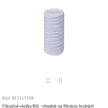
E
T
E
N
Á
J
S
Ť
?
Twitter
Facebook
HĽADAŤ
Kód:
RE5115508
Filtračné vložky BIG - vhodné na filtráciu hrubých