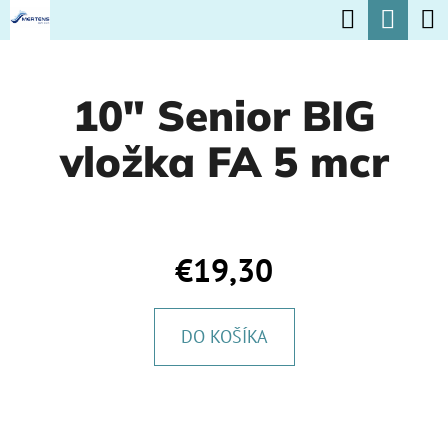
K
Hľadať
Nák
Prejsť
O
na
Späť
Späť
koší
Š
obsah
10" Senior BIG
Í
Č
K
vložka FA 5 mcr
O
P
O
T
€19,30
R
E
DO KOŠÍKA
B
U
J