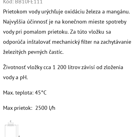
Kód:
BB10FE111
Prietokom vody urýchľuje oxidáciu železa a mangánu.
O
D
Najvyššia účinnosť je na konečnom mieste spotreby
P
vody pri pomalom prietoku. Za túto vložku sa
O
odporúča inštalovať mechanický filter na zachytávanie
R
železitých pevných častíc.
Ú
Č
Životnosť vložky cca 1 200 litrov závisí od zloženia
A
M
vody a pH.
E
Max. teplota: 45°C
Max prietok: 2500 l/h
NANO
HOTMAG
3/4"
-
1"
100