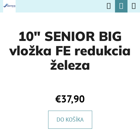
K
Hľadať
Nák
Prejsť
O
na
Späť
Späť
koší
Š
obsah
10" SENIOR BIG
Í
Č
K
vložka FE redukcia
O
P
železa
O
T
R
€37,90
E
B
DO KOŠÍKA
U
J