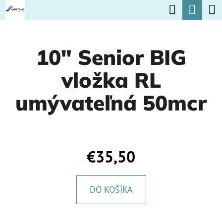
K
Hľadať
Nák
Prejsť
O
na
Späť
Späť
koší
Š
obsah
10" Senior BIG
Í
Č
K
vložka RL
O
P
umývateľná 50mcr
O
T
R
€35,50
E
B
DO KOŠÍKA
U
J