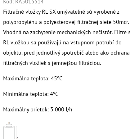
Kód:
RA5015514
Filtračné vložky RL SX umývateľné sú vyrobené z
O
D
polypropylénu a polyesterovej filtračnej siete 50mcr.
P
Vhodná na zachytenie mechanických nečistôt. Filtre s
O
RL vložkou sa používajú na vstupnom potrubí do
R
objektu, pred jednotlivý spotrebič alebo ako ochrana
Ú
Č
filtračných vložiek s jemnejšou filtráciou.
A
M
Maximálna teplota: 45
ºC
E
Minimálna teplota: 4
ºC
Maximálny prietok: 3 000 l/h
10"
FILTER
SENIOR
TRIO
1"