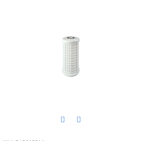
E
T
E
N
Á
J
S
Ť
?
HĽADAŤ
Twitter
Facebook