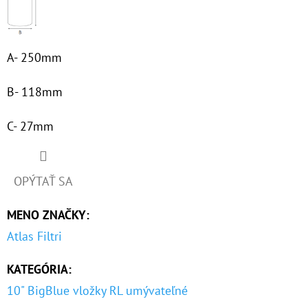
€53,60
A- 250mm
B- 118mm
C- 27mm
OPÝTAŤ SA
MENO ZNAČKY
:
Atlas Filtri
KATEGÓRIA
:
10" BigBlue vložky RL umývateľné