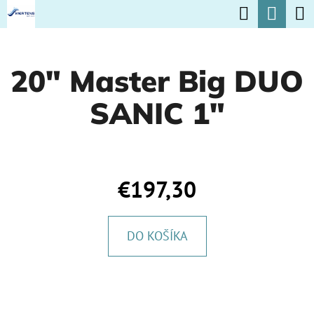
K
Hľadať
Nák
Prejsť
O
na
Späť
Späť
koší
Š
obsah
20" Master Big DUO
Í
Č
K
SANIC 1"
O
P
O
T
€197,30
R
E
DO KOŠÍKA
B
U
J