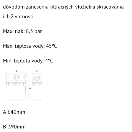
dôvodom zanesenia filtračných vložiek a skracovania
€9,20
ich životnosti.
Max. tlak: 8,3 bar
Max. teplota vody: 45ºC
Min. teplota vody: 4ºC
A-640mm
B-390mm