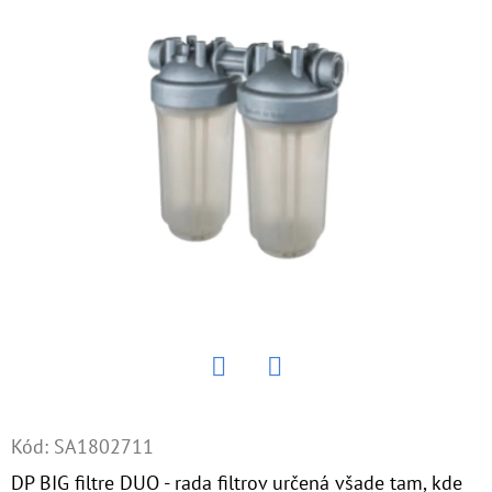
E
T
E
N
Á
J
S
Ť
?
Twitter
Facebook
HĽADAŤ
Kód:
SA1802711
DP BIG filtre DUO - rada filtrov určená všade tam, kde