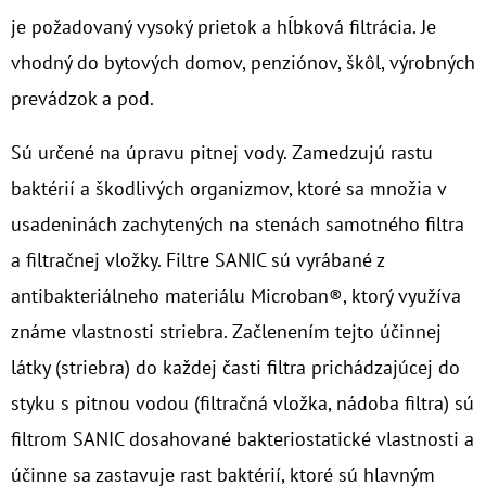
je požadovaný vysoký prietok a hĺbková filtrácia. Je
O
vhodný do bytových domov, penziónov, škôl, výrobných
D
prevádzok a pod.
P
O
Sú určené na úpravu pitnej vody. Zamedzujú rastu
R
baktérií a škodlivých organizmov, ktoré sa množia v
Ú
Č
usadeninách zachytených na stenách samotného filtra
A
a filtračnej vložky. Filtre SANIC sú vyrábané z
M
antibakteriálneho materiálu Microban®, ktorý využíva
E
známe vlastnosti striebra. Začlenením tejto účinnej
látky (striebra) do každej časti filtra prichádzajúcej do
10"
VLOŽKA
styku s pitnou vodou (filtračná vložka, nádoba filtra) sú
UMÝVATEĽNÁ
filtrom SANIC dosahované bakteriostatické vlastnosti a
RL-
SX
účinne sa zastavuje rast baktérií, ktoré sú hlavným
50MCR