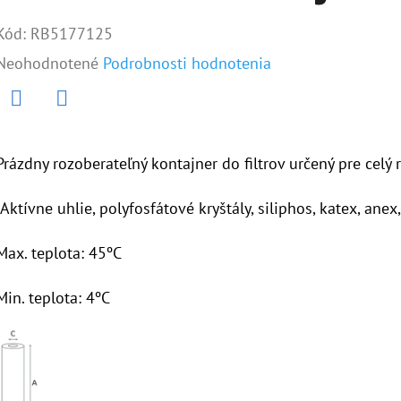
Kód:
RB5177125
Priemerné
Neohodnotené
Podrobnosti hodnotenia
hodnotenie
produktu
Twitter
Facebook
je
Prázdny rozoberateľný kontajner do filtrov určený pre celý
0,0
(Aktívne uhlie, polyfosfátové kryštály, siliphos, katex, ane
z
5
Max. teplota: 45ºC
hviezdičiek.
Min. teplota: 4ºC