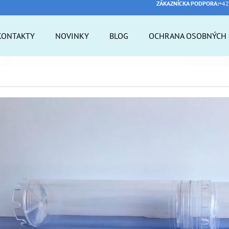
ZÁKAZNÍCKA PODPORA:
+42
KONTAKTY
NOVINKY
BLOG
OCHRANA OSOBNÝCH 
 POTREBUJETE NÁJSŤ?
HĽADAŤ
ODPORÚČAME