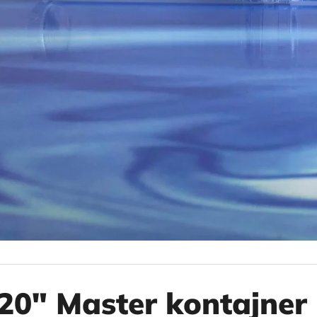
10" VLOŽKA UMÝVATEĽNÁ RL-SX 50MCR
10" FILTER SENI
€9,20
€37,10
20" Master kontajner