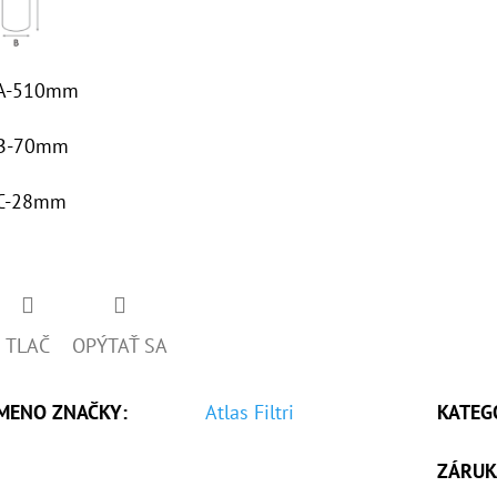
A-510mm
B-70mm
C-28mm
TLAČ
OPÝTAŤ SA
MENO ZNAČKY
:
Atlas Filtri
KATEG
ZÁRUK