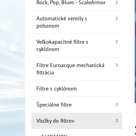
E
Rock, Pop, Blues - ScaleArmor
L
Automatické ventily s
10" FILTER SENIOR 1"
pohonom
€19
Veľkokapacitné filtre s
cyklónom
Filtre Euroacque mechanická
filtrácia
Filtre s cyklónom
Špeciálne filtre
Vložky do filtrov