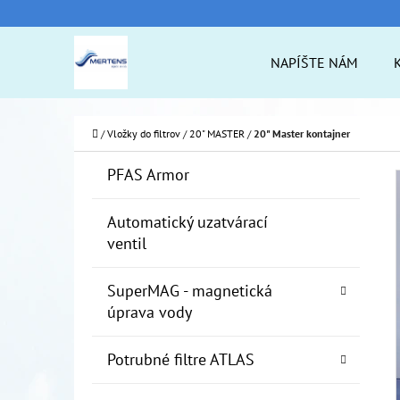
K
Prejsť
O
na
Späť
Späť
NAPÍŠTE NÁM
Š
do
do
obsah
Í
obchodu
obchodu
ČO
K
Domov
/
Vložky do filtrov
/
20" MASTER
/
20" Master kontajner
B
K
Preskočiť
PFAS Armor
A
O
kategórie
T
Č
Automatický uzatvárací
E
ventil
N
G
Ó
Ý
SuperMAG - magnetická
R
P
úprava vody
I
A
E
Potrubné filtre ATLAS
N