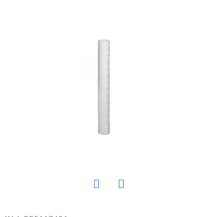
E
T
E
N
Á
J
S
Ť
?
HĽADAŤ
Twitter
Facebook