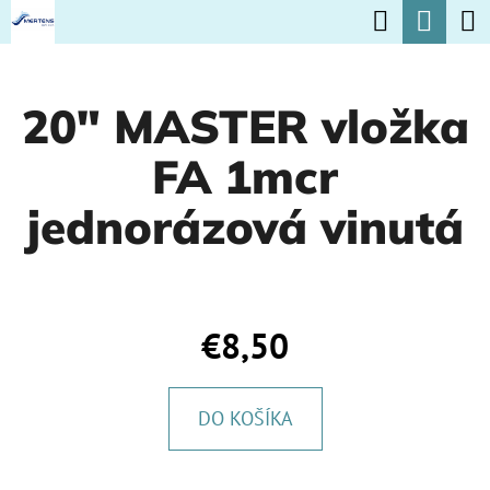
K
Hľadať
Nák
Prejsť
O
na
Späť
Späť
koší
Š
obsah
20" MASTER vložka
Í
Č
K
FA 1mcr
O
P
jednorázová vinutá
O
T
R
€8,50
E
B
DO KOŠÍKA
U
J