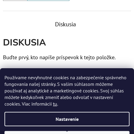
Diskusia
DISKUSIA
Buďte prvý, kto napíše príspevok k tejto položke.
Len registrovaní používatelia môžu pridávať príspevky.
Používame nevyhnutné cookies na zabezpečenie správneho
Prosím
prihláste sa
alebo sa
zaregistrujte
.
fungovania našej stránky. S vaším súhlasom môžeme
používať aj analytické a marketingové cookies. Svoj súhlas
môžete kedykoľvek zmeniť alebo odvolať v nastavení
cookies. Viac informácií
tu
.
Z
Nastavenie
Á
Vytvoril Shoptet
P
Copyright 2026
MERTENS spol. s r.o.
. Všetky práva