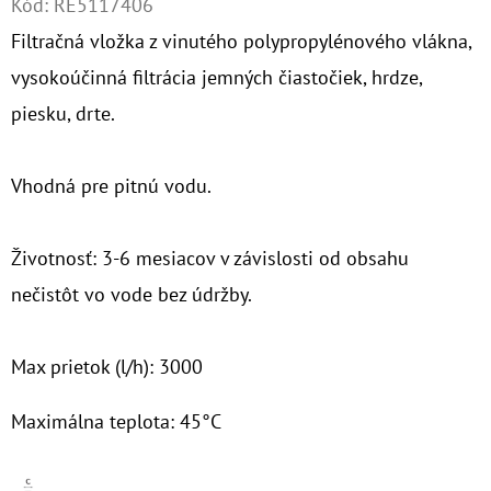
Kód:
RE5117406
Filtračná vložka z vinutého polypropylénového vlákna,
O
D
vysokoúčinná filtrácia jemných čiastočiek, hrdze,
P
piesku, drte.
O
R
Vhodná pre pitnú vodu.
Ú
Č
A
Životnosť: 3-6 mesiacov v závislosti od obsahu
M
nečistôt vo vode bez údržby.
E
Max prietok (l/h): 3000
10"
FILTER
Maximálna teplota: 45°C
SENIOR
1"
€19