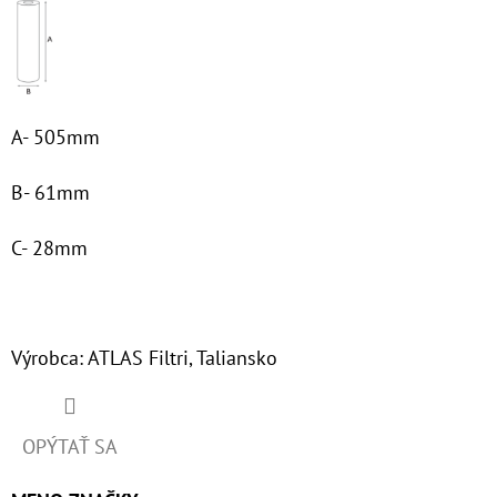
A- 505mm
B- 61mm
C- 28mm
Výrobca: ATLAS Filtri, Taliansko
OPÝTAŤ SA