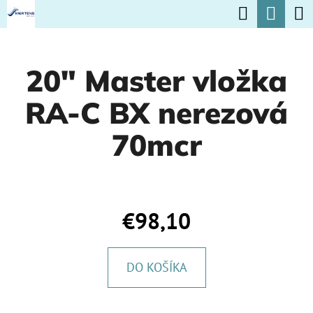
K
Hľadať
Nák
Prejsť
O
na
Späť
Späť
koší
Š
obsah
20" Master vložka
Í
Č
K
RA-C BX nerezová
O
P
70mcr
O
T
R
€98,10
E
B
DO KOŠÍKA
U
J