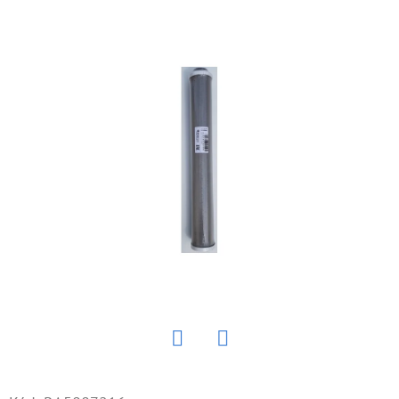
E
T
E
N
Á
J
S
Ť
?
HĽADAŤ
Twitter
Facebook