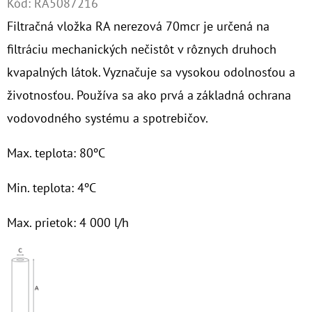
Kód:
RA5087216
Filtračná vložka RA nerezová 70mcr je určená na
O
D
filtráciu mechanických nečistôt v rôznych druhoch
P
kvapalných látok. Vyznačuje sa vysokou odolnosťou a
O
životnosťou. Používa sa ako prvá a základná ochrana
R
vodovodného systému a spotrebičov.
Ú
Č
Max. teplota: 80ºC
A
M
Min. teplota: 4ºC
E
Max. prietok: 4 000 l/h
10"
FILTER
SENIOR
TRIO
1"