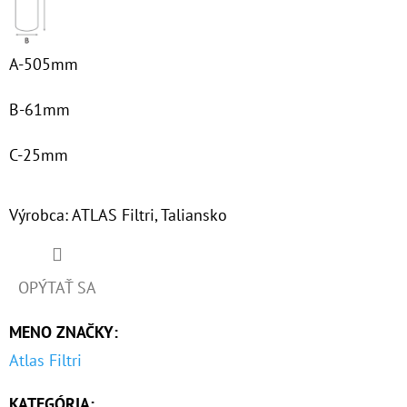
€63
A-505mm
B-61mm
C-25mm
Výrobca: ATLAS Filtri, Taliansko
OPÝTAŤ SA
MENO ZNAČKY
:
Atlas Filtri
KATEGÓRIA
: