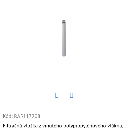
E
T
E
N
Á
J
S
Ť
?
Twitter
Facebook
HĽADAŤ
Kód:
RA5117208
Filtračná vložka z vinutého polypropylénového vlákna,