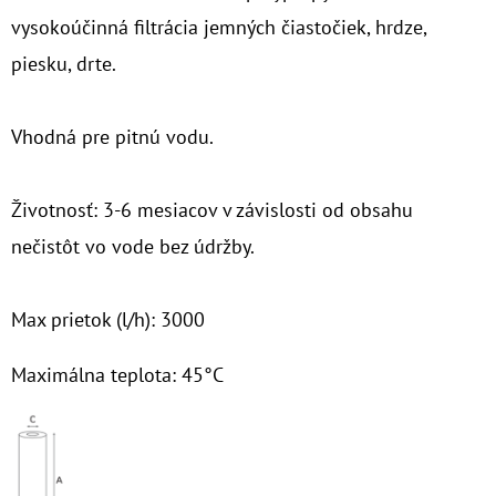
vysokoúčinná filtrácia jemných čiastočiek, hrdze,
O
piesku, drte.
D
P
O
Vhodná pre pitnú vodu.
R
Ú
Životnosť: 3-6 mesiacov v závislosti od obsahu
Č
nečistôt vo vode bez údržby.
A
M
E
Max prietok (l/h): 3000
Maximálna teplota: 45°C
7"
HYDRA
RAH
90
MCR
1"