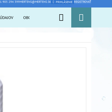
1 905 294 399
MERTENS@MERTENS.SK
REGISTROVAŤ
PRIHLÁSENIE
Hľadať
Nákup
ÚDAJOV
OBCHODNÉ PODMIENKY
PFAS ARMOR
A
košík
Nasledujúce