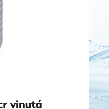
OR DUO 1"
cr vinutá