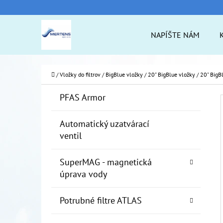
K
Prejsť
O
na
Späť
Späť
NAPÍŠTE NÁM
Š
do
do
obsah
Í
obchodu
obchodu
ČO
K
Domov
/
Vložky do filtrov
/
BigBlue vložky
/
20" BigBlue vložky
/
20" BigB
B
K
Preskočiť
PFAS Armor
A
O
kategórie
T
Č
Automatický uzatvárací
E
ventil
N
G
Ó
Ý
SuperMAG - magnetická
R
P
úprava vody
I
A
E
Potrubné filtre ATLAS
N