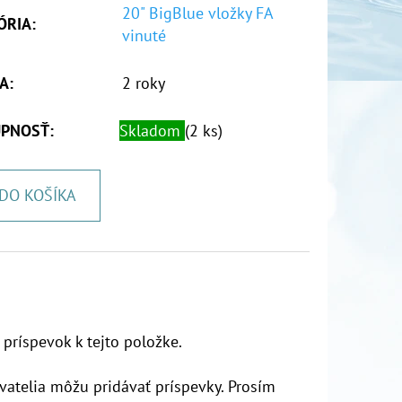
20" BigBlue vložky FA
ÓRIA
:
vinuté
A
:
2 roky
PNOSŤ:
Skladom
(2 ks)
DO KOŠÍKA
 príspevok k tejto položke.
vatelia môžu pridávať príspevky. Prosím