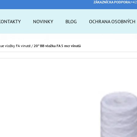
ZÁKAZNÍCKA PODPORA:
+42
KONTAKTY
NOVINKY
BLOG
OCHRANA OSOBNÝCH 
 POTREBUJETE NÁJSŤ?
lue vložky FA vinuté
/
20" BB vložka FA 5 mcr vinutá
HĽADAŤ
ODPORÚČAME