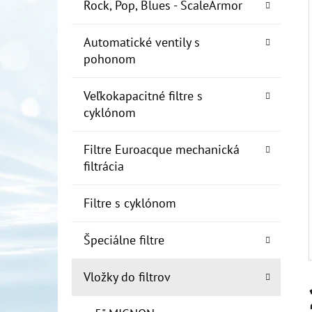
E
Rock, Pop, Blues - ScaleArmor
L
Automatické ventily s
10" FILTER SENIOR 1"
pohonom
€19
Veľkokapacitné filtre s
cyklónom
Filtre Euroacque mechanická
filtrácia
Filtre s cyklónom
Špeciálne filtre
Vložky do filtrov