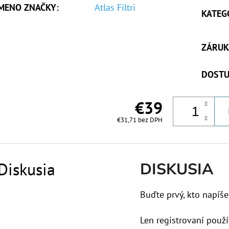
MENO ZNAČKY
:
Atlas Filtri
KATEG
ZÁRUK
DOSTU
€39
€31,71 bez DPH
Diskusia
DISKUSIA
Buďte prvý, kto napíše
Len registrovaní použí