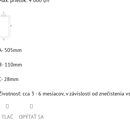
Max. prietok: 4 000 l/h
A- 505mm
B- 110mm
C- 28mm
Životnosť: cca 3 - 6 mesiacov, v závislosti od znečistenia v
TLAČ
OPÝTAŤ SA