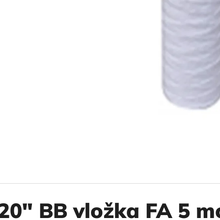
10" VLOŽKA UMÝVATEĽNÁ RL-SX 50MCR
10" FILTER SENI
€9,20
€37,10
20" BB vložka FA 5 m