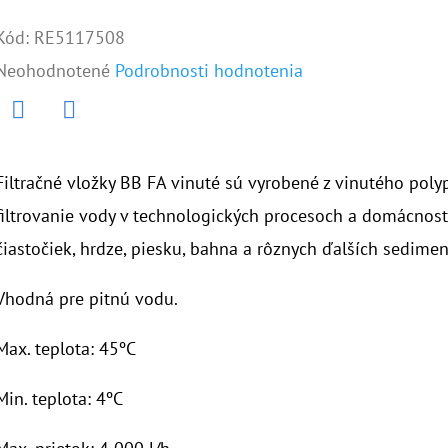
Kód:
RE5117508
Priemerné
Neohodnotené
Podrobnosti hodnotenia
hodnotenie
produktu
Twitter
Facebook
je
Filtračné vložky BB FA vinuté sú vyrobené z vinutého pol
0,0
filtrovanie vody v technologických procesoch a domácnost
z
čiastočiek, hrdze, piesku, bahna a rôznych ďalších sedimen
5
Vhodná pre pitnú vodu.
hviezdičiek.
Max. teplota: 45ºC
Min. teplota: 4ºC