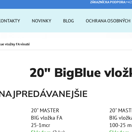
ZÁKAZNÍCKA PODPORA:
+42
KONTAKTY
NOVINKY
BLOG
OCHRANA OSOBNÝCH 
 POTREBUJETE NÁJSŤ?
lue vložky FA vinuté
HĽADAŤ
20" BigBlue vlož
ODPORÚČAME
NAJPREDÁVANEJŠIE
20" MASTER
20" MAST
BIG vložka FA
BIG vložk
25-1mcr
100-25 m