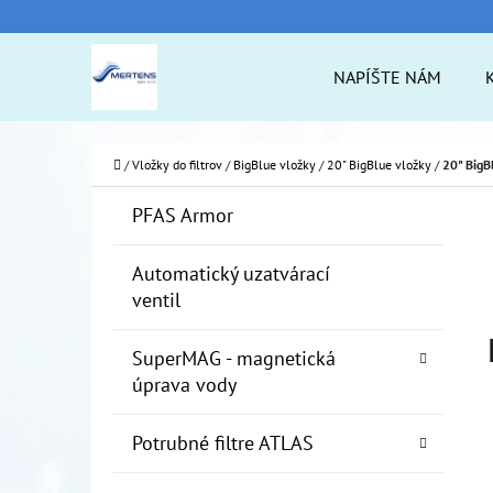
K
Prejsť
O
na
Späť
Späť
NAPÍŠTE NÁM
Š
do
do
obsah
Í
obchodu
obchodu
ČO
K
Domov
/
Vložky do filtrov
/
BigBlue vložky
/
20" BigBlue vložky
/
20" BigB
B
K
Preskočiť
PFAS Armor
A
O
kategórie
T
Č
Automatický uzatvárací
E
ventil
N
G
Ó
Ý
SuperMAG - magnetická
R
P
úprava vody
I
A
E
Potrubné filtre ATLAS
N