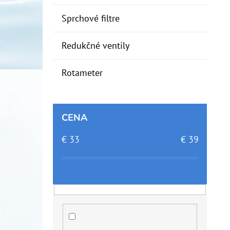
Sprchové filtre
Redukčné ventily
Rotameter
CENA
€
33
€
39