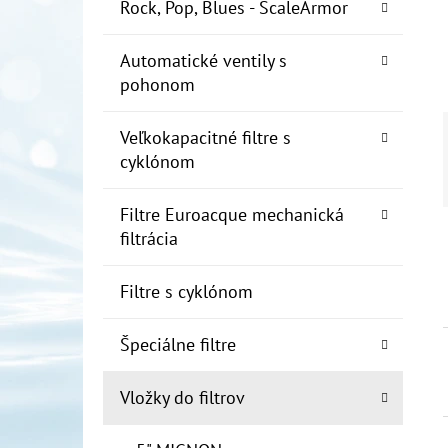
E
Rock, Pop, Blues - ScaleArmor
L
Automatické ventily s
10" FILTER SENIOR 1"
pohonom
€19
Veľkokapacitné filtre s
cyklónom
Filtre Euroacque mechanická
filtrácia
Filtre s cyklónom
Špeciálne filtre
Vložky do filtrov