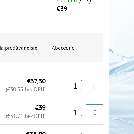
Skladom
(4 ks)
€39
OR DUO 1"
ajpredávanejšie
Abecedne
€37,30
(€30,33 bez DPH)
€39
(€31,71 bez DPH)