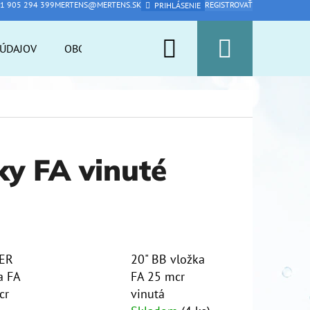
1 905 294 399
MERTENS@MERTENS.SK
REGISTROVAŤ
PRIHLÁSENIE
Hľadať
Nákup
ÚDAJOV
OBCHODNÉ PODMIENKY
PFAS ARMOR
A
košík
ky FA vinuté
ER
20" BB vložka
a FA
FA 25 mcr
cr
vinutá
Nasledujúce