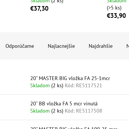
Skladom
(2 ks)
Skladom
€37,30
(>5 ks)
€33,90
10" VLOŽKA UMÝVATEĽNÁ RL-SX 50MCR
10" FILTER SENI
€9,20
€37,10
R
A
Odporúčame
Najlacnejšie
Najdrahšie
N
D
E
V
N
20" MASTER BIG vložka FA 25-1mcr
Ý
I
Skladom
(2 ks)
Kód:
RE5117521
P
E
I
P
20" BB vložka FA 5 mcr vinutá
S
R
Skladom
(2 ks)
Kód:
RE5117508
P
O