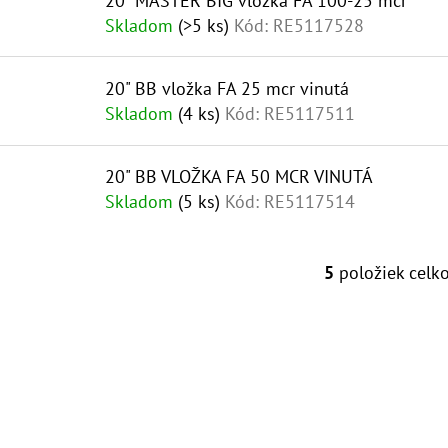
R
20" MASTER BIG vložka FA 100-25 mcr
D
Skladom
(>5 ks)
Kód:
RE5117528
O
U
D
K
20" BB vložka FA 25 mcr vinutá
U
T
Skladom
(4 ks)
Kód:
RE5117511
K
O
T
V
20" BB VLOŽKA FA 50 MCR VINUTÁ
O
Skladom
(5 ks)
Kód:
RE5117514
V
5
položiek celk
O
V
L
Á
D
A
C