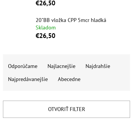
E
€26,50
T
E
20"BB vložka CPP 5mcr hladká
Skladom
N
€26,50
Á
J
R
S
Odporúčame
Najlacnejšie
Najdrahšie
A
Ť
D
?
Najpredávanejšie
Abecedne
E
N
I
OTVORIŤ FILTER
E
HĽADAŤ
P
V