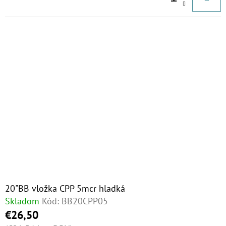
MCR
€81,60
20"BB vložka CPP 5mcr hladká
Skladom
Kód:
BB20CPP05
€26,50