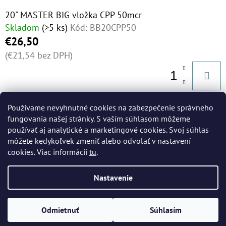
20" MASTER BIG vložka CPP 50mcr
Skladom
(>5 ks)
Kód:
BB20CPP50
€26,50
(€21,54 bez DPH)
Používame nevyhnutné cookies na zabezpečenie správneho
4
položiek celkom
fungovania našej stránky. S vaším súhlasom môžeme
O
používať aj analytické a marketingové cookies. Svoj súhlas
V
môžete kedykoľvek zmeniť alebo odvolať v nastavení
L
cookies. Viac informácií
tu
.
Á
Z
D
Nastavenie
Á
Vytvoril Shoptet
A
P
C
Copyright 2026
MERTENS spol. s r.o.
. Všetky práva
Odmietnuť
Súhlasím
I
Ä
vyhradené.
Upraviť nastavenie cookies