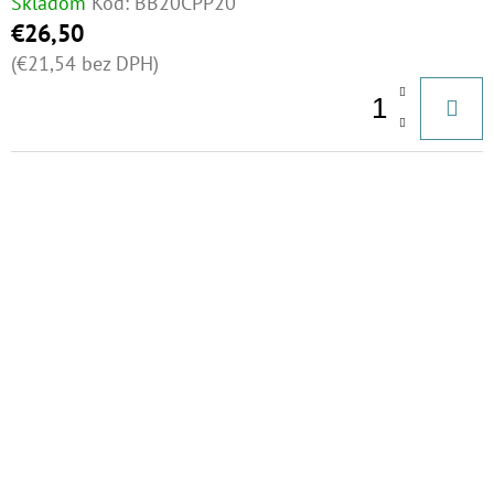
Skladom
Kód:
BB20CPP20
€26,50
(€21,54 bez DPH)