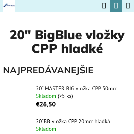
K
Hľadať
Nák
Prejsť
O
na
Späť
Späť
koší
Š
obsah
20" BigBlue vložky
Í
Č
K
CPP hladké
O
P
O
NAJPREDÁVANEJŠIE
T
R
20" MASTER BIG vložka CPP 50mcr
E
Skladom
(>5 ks)
€26,50
B
U
20"BB vložka CPP 20mcr hladká
J
Skladom