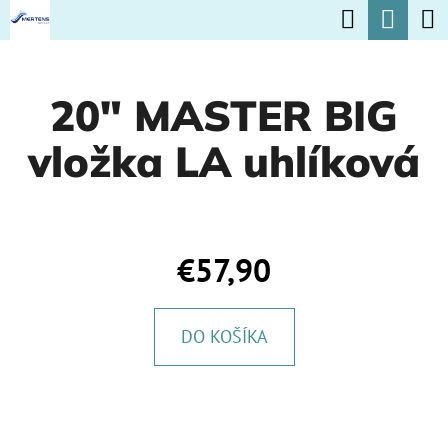
K
Hľadať
Nák
Prejsť
O
na
Späť
Späť
koší
Š
obsah
20" MASTER BIG
Í
Č
K
vložka LA uhlíková
O
P
O
T
€57,90
R
E
DO KOŠÍKA
B
U
J