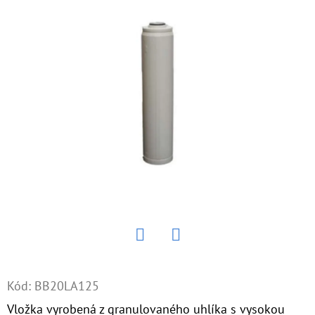
E
T
E
N
Á
J
S
Ť
?
Twitter
Facebook
HĽADAŤ
Kód:
BB20LA125
Vložka vyrobená z granulovaného uhlíka s vysokou