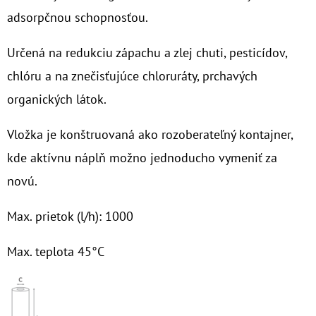
adsorpčnou schopnosťou.
O
D
Určená na redukciu zápachu a zlej chuti, pesticídov,
P
chlóru a na znečisťujúce chloruráty, prchavých
O
organických látok.
R
Ú
Vložka je konštruovaná ako rozoberateľný kontajner,
Č
kde aktívnu náplň možno jednoducho vymeniť za
A
M
novú.
E
Max. prietok (l/h): 1000
10"
Max. teplota 45°C
FILTER
SENIOR
DUO
1"