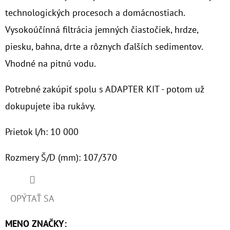
technologických procesoch a domácnostiach.
O
Vysokoúčínná filtrácia jemných čiastočiek, hrdze,
D
piesku, bahna, drte a rôznych ďalších sedimentov.
P
O
Vhodné na pitnú vodu.
R
Potrebné zakúpiť spolu s ADAPTER KIT - potom už
Ú
Č
dokupujete iba rukávy.
A
M
Prietok l/h: 10 000
E
Rozmery Š/D (mm): 107/370
10"
FILTER
OPÝTAŤ SA
SENIOR
TRIO
1"
MENO ZNAČKY
: