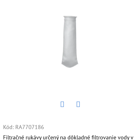
E
T
E
N
Á
J
S
Ť
?
Twitter
Facebook
HĽADAŤ
Kód:
RA7707186
Filtračné rukávy určený na dôkladné filtrovanie vody v